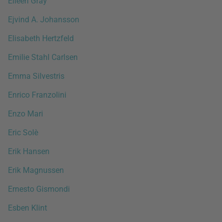
Eileen Gray
Ejvind A. Johansson
Elisabeth Hertzfeld
Emilie Stahl Carlsen
Emma Silvestris
Enrico Franzolini
Enzo Mari
Eric Solè
Erik Hansen
Erik Magnussen
Ernesto Gismondi
Esben Klint