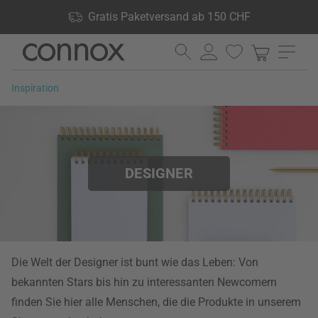
Shop Vorteile: Gratis Paketversand ab 150 CHF, 24.000
Gratis Paketversand ab 150 CHF
Produkte lagernd, 60 Tage Rückgaberecht
Direkt
Direkt
zum
zum
Seiteninhalt
Suchfeld
Inspiration
springen
springen
DESIGNER
Die Welt der Designer ist bunt wie das Leben: Von
bekannten Stars bis hin zu interessanten Newcomern
finden Sie hier alle Menschen, die die Produkte in unserem