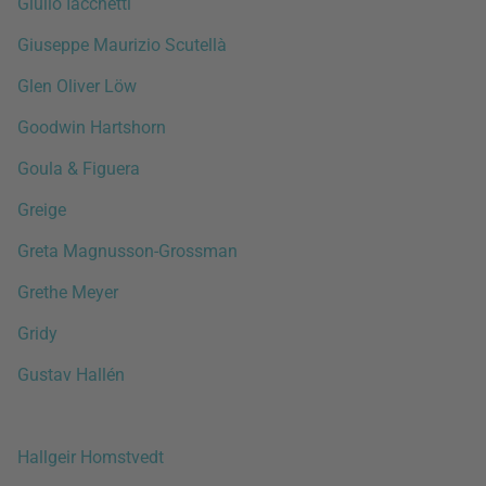
Giulio Iacchetti
Giuseppe Maurizio Scutellà
Glen Oliver Löw
Goodwin Hartshorn
Goula & Figuera
Greige
Greta Magnusson-Grossman
Grethe Meyer
Gridy
Gustav Hallén
Hallgeir Homstvedt