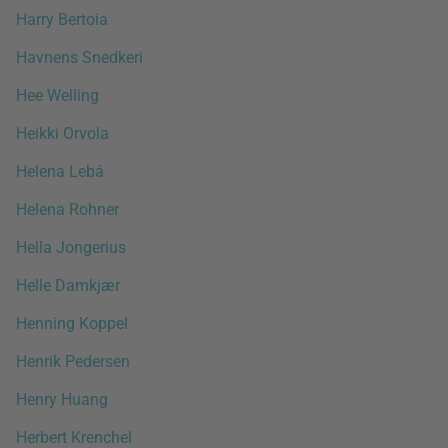
Harry Bertoia
Havnens Snedkeri
Hee Welling
Heikki Orvola
Helena Lebá
Helena Rohner
Hella Jongerius
Helle Damkjær
Henning Koppel
Henrik Pedersen
Henry Huang
Herbert Krenchel