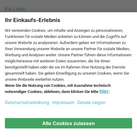
Kai Linke
Kaj Franck
Kaksikko
Karim Rashid
Karl Malmvall
kaschkasch
Kasper Salto
Kay Bojesen
Kazushige Miyake
KiBiSi
Klaus Haapaniemi
Klaus Hackl