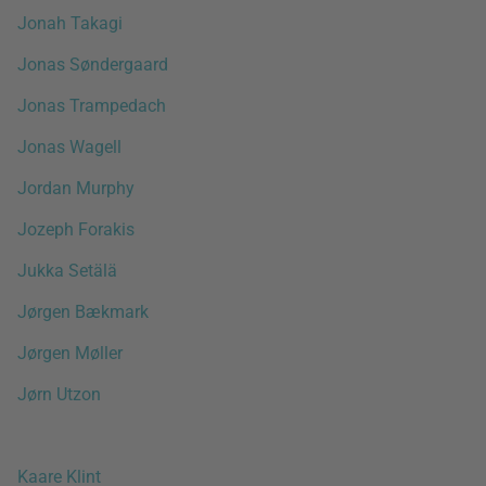
Jonah Takagi
Jonas Søndergaard
Jonas Trampedach
Jonas Wagell
Jordan Murphy
Jozeph Forakis
Jukka Setälä
Jørgen Bækmark
Jørgen Møller
Jørn Utzon
Kaare Klint