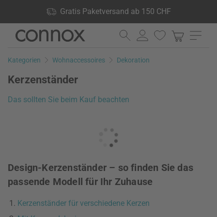
Shop Vorteile: Gratis Paketversand ab 150 CHF, 24.000
Gratis Paketversand ab 150 CHF
Produkte lagernd, 60 Tage Rückgaberecht
Direkt
Direkt
zum
zum
Seiteninhalt
Suchfeld
Kategorien
Wohnaccessoires
Dekoration
springen
springen
Kerzenständer
Das sollten Sie beim Kauf beachten
Design-Kerzenständer – so finden Sie das
passende Modell für Ihr Zuhause
Kerzenständer für verschiedene Kerzen