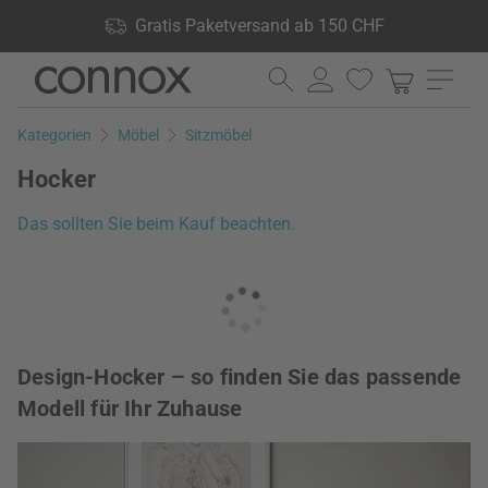
Shop Vorteile: Gratis Paketversand ab 150 CHF, 24.000
Gratis Paketversand ab 150 CHF
Produkte lagernd, 60 Tage Rückgaberecht
Direkt
Direkt
zum
zum
Seiteninhalt
Suchfeld
Kategorien
Möbel
Sitzmöbel
springen
springen
Hocker
Das sollten Sie beim Kauf beachten.
Design-Hocker – so finden Sie das passende
Modell für Ihr Zuhause