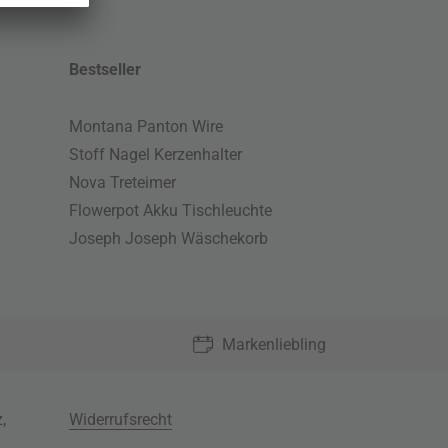
Bestseller
Montana Panton Wire
Stoff Nagel Kerzenhalter
Nova Treteimer
Flowerpot Akku Tischleuchte
Joseph Joseph Wäschekorb
Markenliebling
z
,
Widerrufsrecht