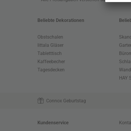
Beliebte Dekorationen
Belie
Obstschalen
Skand
Iittala Gläser
Gart
Tabletttisch
Büro
Kaffeebecher
Schla
Tagesdecken
Wand
HAY S
Connox Geburtstag
Kundenservice
Konta