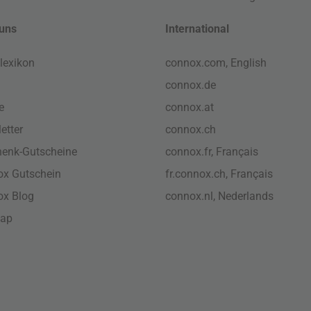
uns
International
lexikon
connox.com, English
connox.de
e
connox.at
etter
connox.ch
enk-Gutscheine
connox.fr, Français
x Gutschein
fr.connox.ch, Français
ox Blog
connox.nl, Nederlands
map