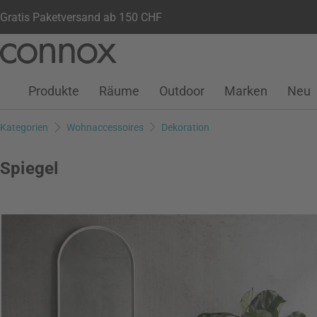
Gratis Paketversand ab 150 CHF
Kundenkonto
Wunschliste
Warenkorb
Direkt
Direkt
zum
zum
Seiteninhalt
Suchfeld
Produkte
Räume
Outdoor
Marken
Neu
springen
springen
Kategorien
Wohnaccessoires
Dekoration
Spiegel