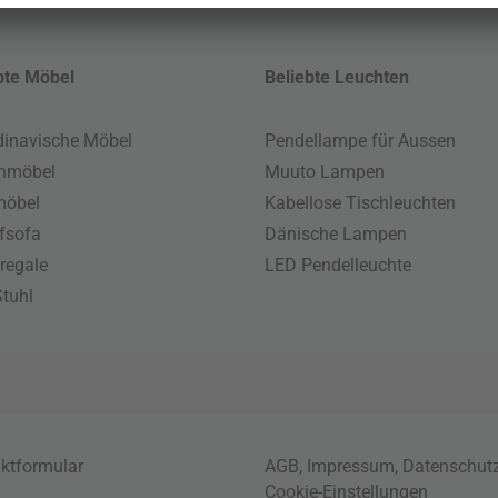
bte Möbel
Beliebte Leuchten
inavische Möbel
Pendellampe für Aussen
enmöbel
Muuto Lampen
möbel
Kabellose Tischleuchten
fsofa
Dänische Lampen
regale
LED Pendelleuchte
tuhl
ktformular
AGB
,
Impressum
,
Datenschut
Cookie-Einstellungen