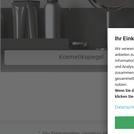
Kosmetikspiegel
*
Alle Preisangaben verstehen sich inklusive