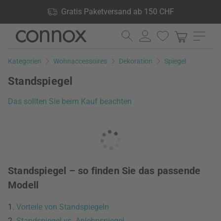
Shop Vorteile: Gratis Paketversand ab 150 CHF, 24.000
Gratis Paketversand ab 150 CHF
Produkte lagernd, 60 Tage Rückgaberecht
Direkt
Direkt
zum
zum
Seiteninhalt
Suchfeld
Kategorien
Wohnaccessoires
Dekoration
Spiegel
springen
springen
Standspiegel
Das sollten Sie beim Kauf beachten
Standspiegel – so finden Sie das passende
Modell
1.
Vorteile von Standspiegeln
2.
Standspiegel vs. Anlehnspiegel