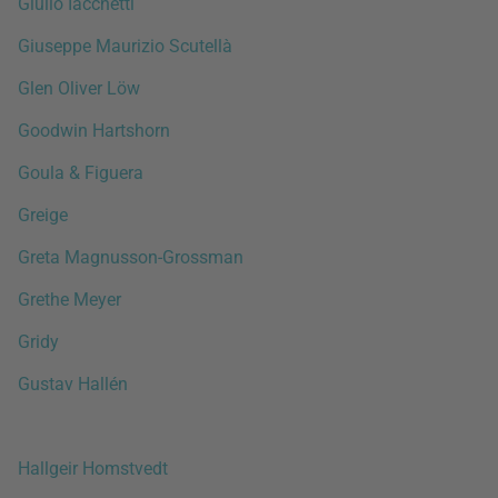
Giulio Iacchetti
Giuseppe Maurizio Scutellà
Glen Oliver Löw
Goodwin Hartshorn
Goula & Figuera
Greige
Greta Magnusson-Grossman
Grethe Meyer
Gridy
Gustav Hallén
Hallgeir Homstvedt