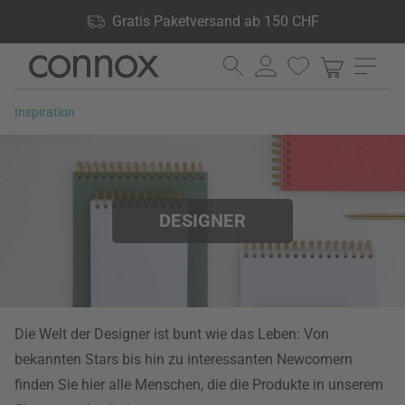
Shop Vorteile: Gratis Paketversand ab 150 CHF, 24.000
Gratis Paketversand ab 150 CHF
Produkte lagernd, 60 Tage Rückgaberecht
Direkt
Direkt
zum
zum
Seiteninhalt
Suchfeld
Inspiration
springen
springen
DESIGNER
Die Welt der Designer ist bunt wie das Leben: Von
bekannten Stars bis hin zu interessanten Newcomern
finden Sie hier alle Menschen, die die Produkte in unserem