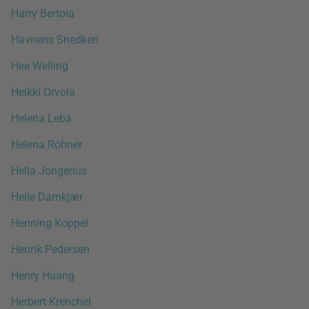
Harry Bertoia
Havnens Snedkeri
Hee Welling
Heikki Orvola
Helena Lebá
Helena Rohner
Hella Jongerius
Helle Damkjær
Henning Koppel
Henrik Pedersen
Henry Huang
Herbert Krenchel