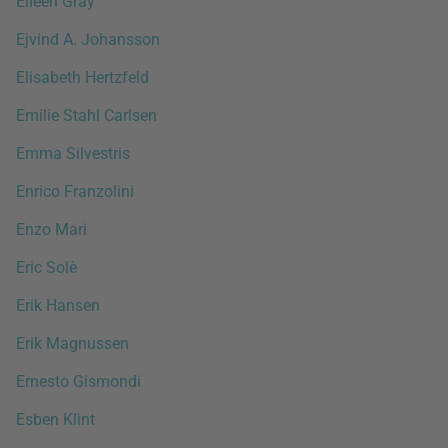
Eileen Gray
Ejvind A. Johansson
Elisabeth Hertzfeld
Emilie Stahl Carlsen
Emma Silvestris
Enrico Franzolini
Enzo Mari
Eric Solè
Erik Hansen
Erik Magnussen
Ernesto Gismondi
Esben Klint