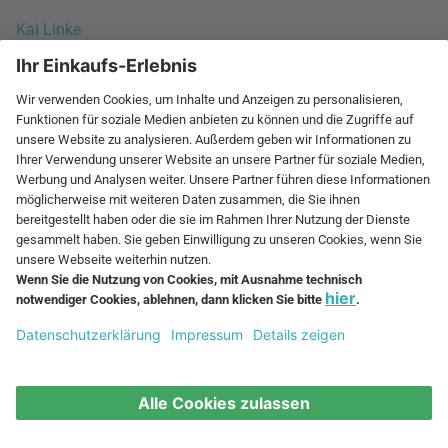
Kai Linke
Kaj Franck
Kaksikko
Karim Rashid
Karl Malmvall
kaschkasch
Kasper Salto
Kay Bojesen
Kazushige Miyake
KiBiSi
Klaus Haapaniemi
Klaus Hackl