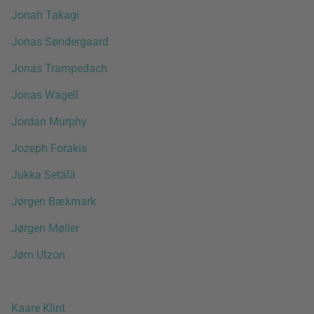
Jonah Takagi
Jonas Søndergaard
Jonas Trampedach
Jonas Wagell
Jordan Murphy
Jozeph Forakis
Jukka Setälä
Jørgen Bækmark
Jørgen Møller
Jørn Utzon
Kaare Klint