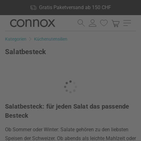
Shop Vorteile: Gratis Paketversand ab 150 CHF, 24.000
Gratis Paketversand ab 150 CHF
Produkte lagernd, 60 Tage Rückgaberecht
Direkt
Direkt
zum
zum
Seiteninhalt
Suchfeld
Kategorien
Küchenutensilien
springen
springen
Salatbesteck
Salatbesteck: für jeden Salat das passende
Besteck
Ob Sommer oder Winter: Salate gehören zu den liebsten
Speisen der Schweizer. Ob abends als leichte Mahlzeit oder