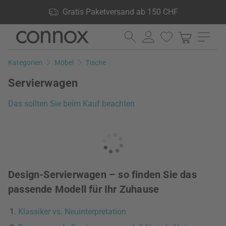
Shop Vorteile: Gratis Paketversand ab 150 CHF, 24.000
Gratis Paketversand ab 150 CHF
Produkte lagernd, 60 Tage Rückgaberecht
Direkt
Direkt
zum
zum
Seiteninhalt
Suchfeld
Kategorien
Möbel
Tische
springen
springen
Servierwagen
Das sollten Sie beim Kauf beachten
Design-Servierwagen – so finden Sie das
passende Modell für Ihr Zuhause
Klassiker vs. Neuinterpretation