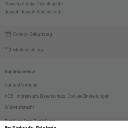
Flowerpot Akku Tischleuchte
Joseph Joseph Wäschekorb
Connox Geburtstag
Markenliebling
Kundenservice
Kontaktformular
AGB
,
Impressum
,
Datenschutz
,
Cookie-Einstellungen
Widerrufsrecht
Rund um Ihre Bestellung