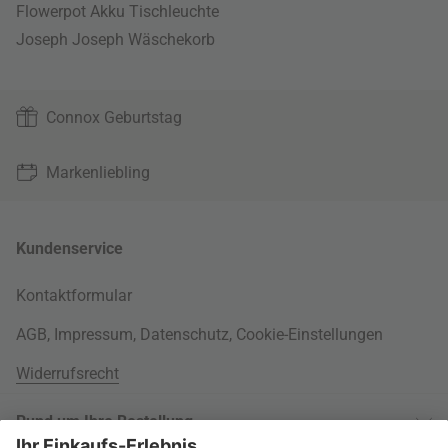
Flowerpot Akku Tischleuchte
Joseph Joseph Wäschekorb
Connox Geburtstag
Markenliebling
Kundenservice
Kontaktformular
AGB
,
Impressum
,
Datenschutz
,
Cookie-Einstellungen
Widerrufsrecht
Rund um Ihre Bestellung