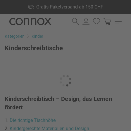
Shop Vorteile: Gratis Paketversand ab 150 CHF, 24.000
Gratis Paketversand ab 150 CHF
Produkte lagernd, 60 Tage Rückgaberecht
Direkt
Direkt
zum
zum
Seiteninhalt
Suchfeld
Kategorien
Kinder
springen
springen
Kinderschreibtische
Kinderschreibtisch – Design, das Lernen
fördert
1.
Die richtige Tischhöhe
2.
Kindergerechte Materialien und Design