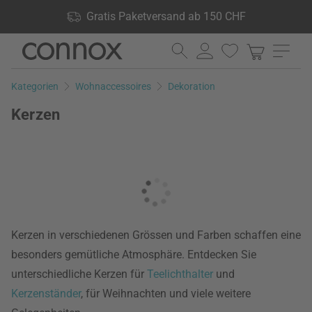
Shop Vorteile: Gratis Paketversand ab 150 CHF, 24.000
Gratis Paketversand ab 150 CHF
Produkte lagernd, 60 Tage Rückgaberecht
Direkt
Direkt
zum
zum
Seiteninhalt
Suchfeld
Kategorien
Wohnaccessoires
Dekoration
springen
springen
Kerzen
Kerzen in verschiedenen Grössen und Farben schaffen eine
besonders gemütliche Atmosphäre. Entdecken Sie
unterschiedliche Kerzen für
Teelichthalter
und
Kerzenständer
, für Weihnachten und viele weitere