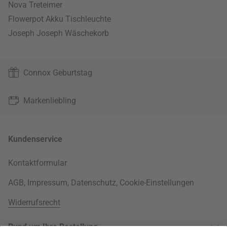
Nova Treteimer
Flowerpot Akku Tischleuchte
Joseph Joseph Wäschekorb
Connox Geburtstag
Markenliebling
Kundenservice
Kontaktformular
AGB
,
Impressum
,
Datenschutz
,
Cookie-Einstellungen
Widerrufsrecht
Rund um Ihre Bestellung