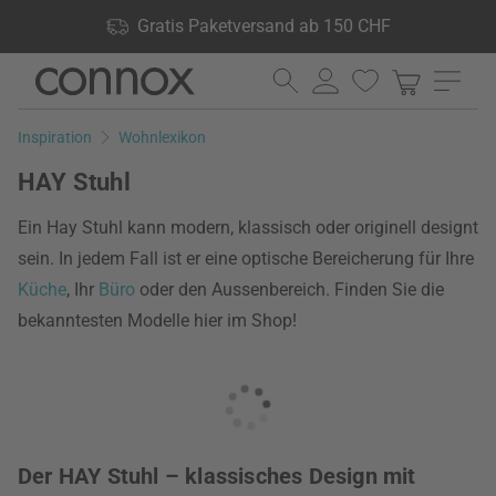
Shop Vorteile: Gratis Paketversand ab 150 CHF, 24.000
Gratis Paketversand ab 150 CHF
Produkte lagernd, 60 Tage Rückgaberecht
Direkt
Direkt
zum
zum
Seiteninhalt
Suchfeld
Inspiration
Wohnlexikon
springen
springen
HAY Stuhl
Ein Hay Stuhl kann modern, klassisch oder originell designt
sein. In jedem Fall ist er eine optische Bereicherung für Ihre
Küche
, Ihr
Büro
oder den Aussenbereich. Finden Sie die
bekanntesten Modelle hier im Shop!
Der HAY Stuhl – klassisches Design mit