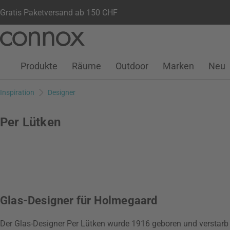
Gratis Paketversand ab 150 CHF
Kundenkonto
Wunschliste
Warenkorb
Direkt
Direkt
zum
zum
Seiteninhalt
Suchfeld
Produkte
Räume
Outdoor
Marken
Neu
springen
springen
Inspiration
Designer
Per Lütken
Glas-Designer für Holmegaard
Der Glas-Designer Per Lütken wurde 1916 geboren und verstarb 