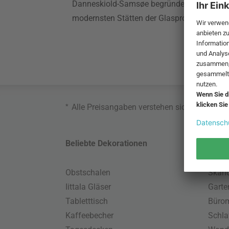
Danneskiold-Samsøe begründet wurde ist he
modernsten Stätten der Glasproduktion.
*
Alle Preisangaben verstehen sich inklusive
Beliebte Dekorationen
Belie
Obstschalen
Skand
Iittala Gläser
Gart
Tabletttisch
Büro
Kaffeebecher
Schla