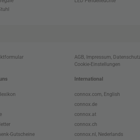
regale
LED Pendelleuchte
tuhl
ktformular
AGB
,
Impressum
,
Datenschut
Cookie-Einstellungen
uns
International
lexikon
connox.com, English
connox.de
e
connox.at
etter
connox.ch
enk-Gutscheine
connox.nl, Nederlands