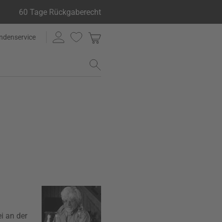
60 Tage Rückgaberecht
ndenservice
i an der