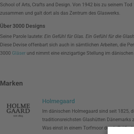
School of Arts, Crafts and Design. Von 1942 bis zu seinem To
zusammen und galt dort als das Zentrum des Glaswerks.
Über 3000 Designs
Seine Parole lautete:
Ein Gefühl für Glas. Ein Gefühl für die Gla
Diese Devise offenbart sich auch in sämtlichen Arbeiten, die P
3000
Gläser
und nimmt eine einzigartige Stellung im dänischen
Marken
Holmegaard
Im dänischen Holmegaard sind seit 1825, d
traditionsreichsten Glashütten Dänemarks 
Was einst in einem Torfmoor durch Gräfin H