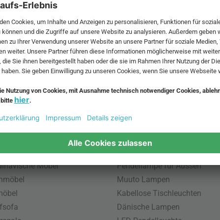
ute eine der
 MwSt. und zzgl.
Versandkosten
.
bte Möbel
Beliebte Leuchten
inavische Möbel
Pendellampe für Aussen
enmöbel
Muuto Lampen
möbel
Kabellose Tischleuchten
fsofa
Dänische Lampen