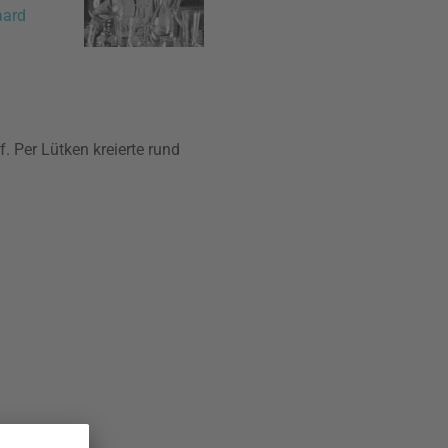
ard
. Per Lütken kreierte rund