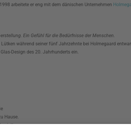
d 1998 arbeitete er eng mit dem dänischen Unternehmen
Holmega
sherstellung. Ein Gefühl für die Bedürfnisse der Menschen.
er Lütken während seiner fünf Jahrzehnte bei Holmegaard entwarf
 Glas-Design des 20. Jahrhunderts ein.
ie
zu Hause.
enriette