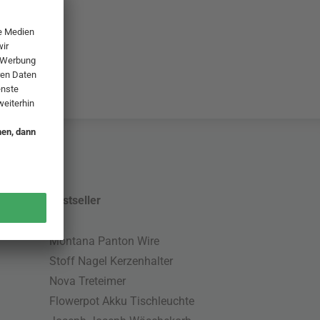
Bestseller
Montana Panton Wire
Stoff Nagel Kerzenhalter
Nova Treteimer
Flowerpot Akku Tischleuchte