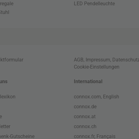
regale
LED Pendelleuchte
tuhl
ktformular
AGB
,
Impressum
,
Datenschut
Cookie-Einstellungen
uns
International
lexikon
connox.com, English
connox.de
e
connox.at
etter
connox.ch
enk-Gutscheine
connox.fr, Français