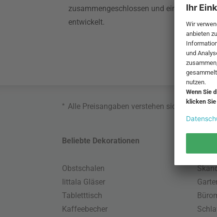
zusammengeschlossen und eine neue Kolle
entwickelt.
*
Alle Preisangaben verstehen sich inklusive
Beliebte Dekorationen
Belie
Obstschalen
Skand
Iittala Gläser
Gart
Tabletttisch
Büro
Kaffeebecher
Schla