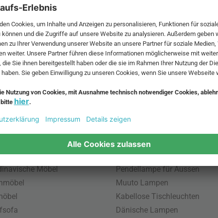
ktion
 MwSt. und zzgl.
Versandkosten
.
bte Möbel
Beliebte Leuchten
inavische Möbel
Pendellampe für Aussen
enmöbel
Muuto Lampen
möbel
Kabellose Tischleuchten
fsofa
Dänische Lampen