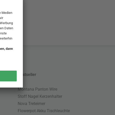
Bestseller
Montana Panton Wire
Stoff Nagel Kerzenhalter
Nova Treteimer
Flowerpot Akku Tischleuchte