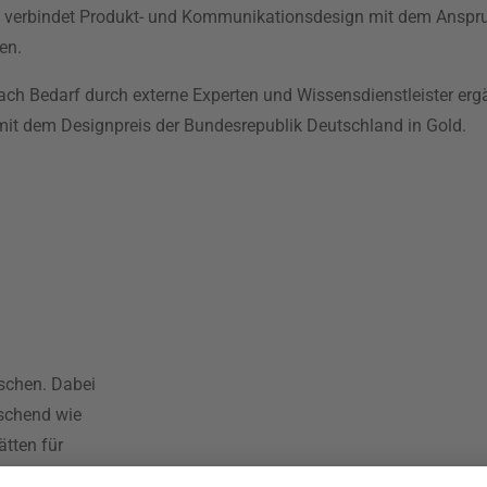
verbindet Produkt- und Kommunikationsdesign mit dem Anspru
en.
nach Bedarf durch externe Experten und Wissensdienstleister ergä
 mit dem Designpreis der Bundesrepublik Deutschland in Gold.
schen. Dabei
aschend wie
tten für