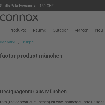
Gratis Paketversand ab 150 CHF
Kundenkonto
Wunschliste
Warenkorb
Direkt
Direkt
zum
zum
Seiteninhalt
Suchfeld
Produkte
Räume
Outdoor
Marken
Neu
springen
springen
Inspiration
Designer
factor product münchen
Designagentur aus München
fpm (factor product münchen) ist eine inhabergeführte Designa