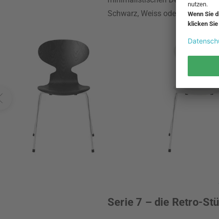
Schwarz, Weiss oder Natur gilt mi
Serie 7 – die Retro-St