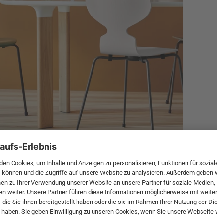
r viele weitere Kooperationen mit dem Künstler machen sollte,
folg und beschränkte die Auflage vorerst auf 300 Stück.
meise
allerdings gerade wegen ihres grazilen und
em der meistverkauften Stühle der Welt. Der Retro-Stuhl in