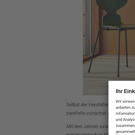
Selbst der Hersteller, der späte
zweifelte zunächst an seinem Er
Mit den Jahren avancierte die
A
minimalistischen Designs zu ein