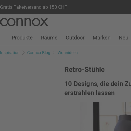
Gratis Paketversand ab 150 CHF
Kundenkonto
Wunschliste
Warenkorb
Direkt
Direkt
zum
zum
Seiteninhalt
Suchfeld
Produkte
Räume
Outdoor
Marken
Neu
springen
springen
Inspiration
Connox Blog
Wohnideen
Retro-Stühle
10 Designs, die dein 
erstrahlen lassen