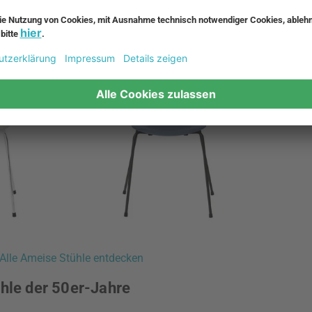
ttlerweile als echter Klassiker.
Alle Ameise Stühle entdecken
ühle der 50er-Jahre