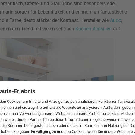
d romantisch, Crème- und Grau-Töne sind besonders edel.
arin sorgen für Lebendigkeit und erinnern an fantastische
die Farbe, desto stärker der Kontrast. Hersteller wie
Audo
,
eifen den Trend mit vielen schönen
Küchenutensilien
auf.