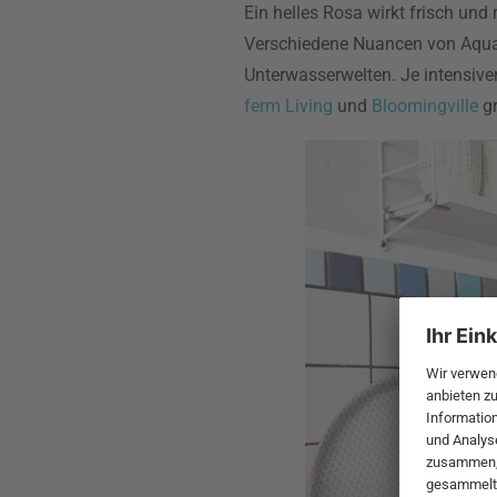
Ein helles Rosa wirkt frisch un
Verschiedene Nuancen von Aquam
Unterwasserwelten. Je intensiver 
ferm Living
und
Bloomingville
gr