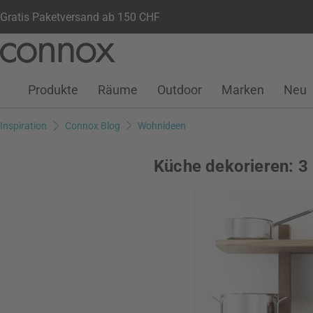
Gratis Paketversand ab 150 CHF
Kundenkonto
Wunschliste
Warenkorb
Direkt
Direkt
zum
zum
Seiteninhalt
Suchfeld
Produkte
Räume
Outdoor
Marken
Neu
springen
springen
Inspiration
Connox Blog
Wohnideen
Küche dekorieren: 3