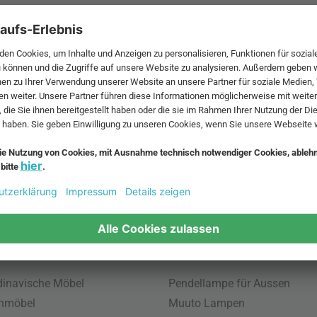
nd
 hat. Nach
t Cane-line
 MwSt. und zzgl.
Versandkosten
.
bte Möbel
Beliebte Leuchten
inavische Möbel
Pendellampe für Aussen
enmöbel
Muuto Lampen