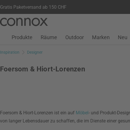
Gratis Paketversand ab 150 CHF
Kundenkonto
Wunschliste
Warenkorb
Direkt
Direkt
zum
zum
Seiteninhalt
Suchfeld
Produkte
Räume
Outdoor
Marken
Neu
springen
springen
Inspiration
Designer
Foersom & Hiort-Lorenzen
Foersom & Hiort-Lorenzen ist ein auf
Möbel
- und Produkt-Design
von langer Lebensdauer zu schaffen, die im Dienste einer ges