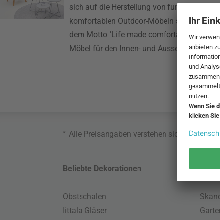
sich auf die Herstellung von funktionalen u
komfortablen Outdoor-Möbeln spezialisiert
dem Motto "Life made comfortable" gestalte
Möbel für den Innen- und Aussenbereich.
*
Alle Preisangaben verstehen sich inklusive
Beliebte Dekorationen
Belie
Obstschalen
Skand
Iittala Gläser
Gart