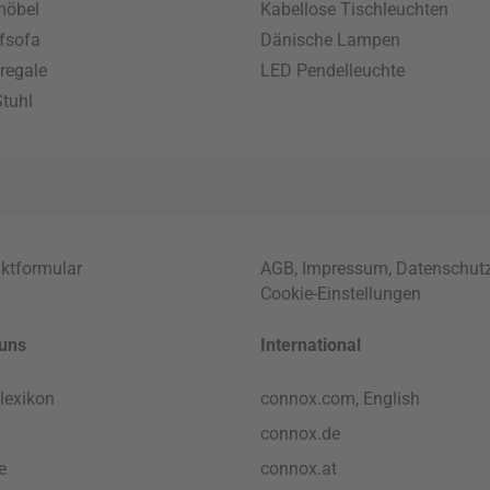
möbel
Kabellose Tischleuchten
fsofa
Dänische Lampen
regale
LED Pendelleuchte
tuhl
ktformular
AGB
,
Impressum
,
Datenschut
Cookie-Einstellungen
uns
International
lexikon
connox.com, English
connox.de
e
connox.at