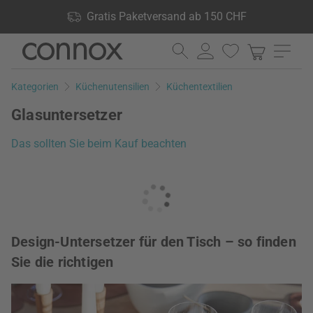
Shop Vorteile: Gratis Paketversand ab 150 CHF, 24.000
Gratis Paketversand ab 150 CHF
Produkte lagernd, 60 Tage Rückgaberecht
Direkt
Direkt
zum
zum
Seiteninhalt
Suchfeld
Kategorien
Küchenutensilien
Küchentextilien
springen
springen
Glasuntersetzer
Das sollten Sie beim Kauf beachten
Design-Untersetzer für den Tisch – so finden
Sie die richtigen