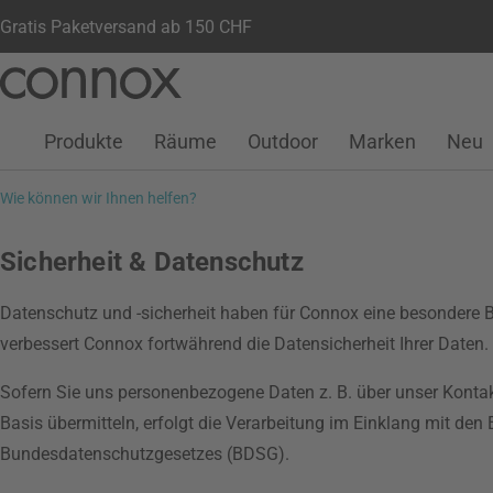
Gratis Paketversand ab 150 CHF
Kundenkonto
Wunschliste
Warenkorb
Direkt
Direkt
zum
zum
Seiteninhalt
Suchfeld
Produkte
Räume
Outdoor
Marken
Neu
springen
springen
Wie können wir Ihnen helfen?
Sicherheit & Datenschutz
Datenschutz und -sicherheit haben für Connox eine besondere B
verbessert Connox fortwährend die Datensicherheit Ihrer Daten.
Sofern Sie uns personenbezogene Daten z. B. über unser Kontak
Basis übermitteln, erfolgt die Verarbeitung im Einklang mit d
Bundesdatenschutzgesetzes (BDSG).