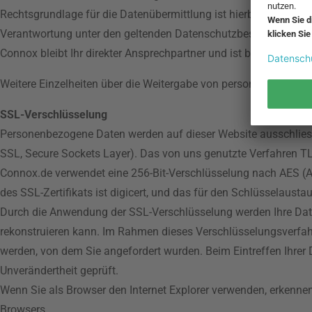
Rechtsgrundlage für die Datenübermittlung ist hierbei Art. 6 Abs
Verantwortung unter den geltenden Datenschutzbestimmungen. Fü
Connox bleibt Ihr direkter Ansprechpartner und ist berechtigt,
Weitere Einzelheiten über die Weitergabe von personenbezogen
SSL-Verschlüsselung
Personenbezogene Daten werden auf dieser Website ausschliessl
SSL, Secure Sockets Layer). Das von uns genutzte Verfahren TL
Connox.de verwendet eine 256-Bit-Verschlüsselung nach AES (Ad
des SSL-Zertifikats ist digicert, und das für den Schlüsselaust
Durch die Anwendung der SSL-Verschlüsselung werden Ihre Daten,
rekonstruieren kann. Im Rahmen dieses Verschlüsselungsverfahre
werden, von dem Sie angefordert wurden. Beim Eintreffen Ihrer
Unverändertheit geprüft.
Wenn Sie als Browser den Internet Explorer verwenden, erkenne
Browsers.