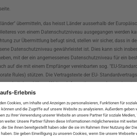
eite.
änder" übermitteln, das heisst Länder ausserhalb der Europäisc
 Weiteres von einem Datenschutzniveau ausgegangen werden kan
chtung zur Übermittlung befugt sind, stellen wir sicher, dass in d
sene Datenschutzniveau gewährleistet ist. Dies kann sich insb
ben, mit der ein angemessenes Datenschutzniveau für ein bes
 auch auf die mit einem Empfänger vereinbarten sog. "EU-Standar
orate Rules) stützen. Die Vertragstexte der EU- Standardvertrag
essenheitsbeschlüsse. Weitere Informationen zu den geeignet
us stellen wir Ihnen auf Anfrage gerne zur Verfügung.
. Data Privacy Framework (EU-U.S. DPF oder „DPF“), welches für e
n betroffene Unternehmen hiernach zertifiziert sind, weisen wi
eise Forderungen aus den Kaufverträgen mit Ihnen – unseren Ku
ion der relevanten Forderung erforderlichen personenbezogenen 