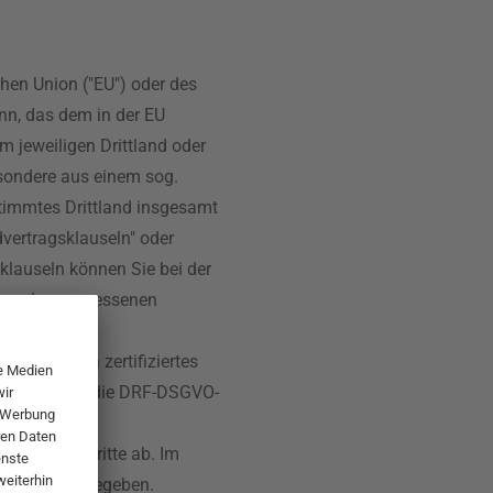
hen Union ("EU") oder des
n, das dem in der EU
em jeweiligen Drittland oder
esondere aus einem sog.
timmtes Drittland insgesamt
dvertragsklauseln" oder
sklauseln können Sie bei der
en und angemessenen
in hiernach zertifiziertes
r jeweils auf die DRF-DSGVO-
nden – an Dritte ab. Im
Daten weitergegeben.