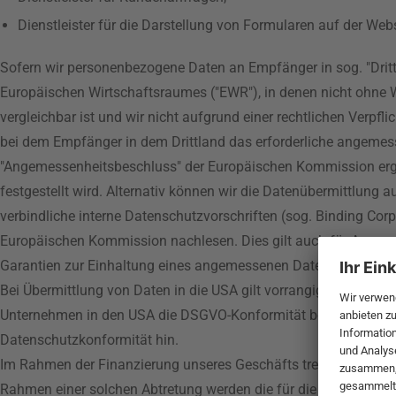
Dienstleister für die Darstellung von Formularen auf der Webs
Sofern wir personenbezogene Daten an Empfänger in sog. "Drittl
Europäischen Wirtschaftsraumes ("EWR"), in denen nicht ohne
vergleichbar ist und wir nicht aufgrund einer rechtlichen Verpfli
bei dem Empfänger in dem Drittland das erforderliche angemes
"Angemessenheitsbeschluss" der Europäischen Kommission erge
festgestellt wird. Alternativ können wir die Datenübermittlung
verbindliche interne Datenschutzvorschriften (sog. Binding Corp
Europäischen Kommission nachlesen. Dies gilt auch für Angem
Garantien zur Einhaltung eines angemessenen Datenschutznivea
Bei Übermittlung von Daten in die USA gilt vorrangig das EU-U.S
Unternehmen in den USA die DSGVO-Konformität bestätigt. Sofer
Datenschutzkonformität hin.
Im Rahmen der Finanzierung unseres Geschäfts treten wir teilw
Rahmen einer solchen Abtretung werden die für die Identifikat