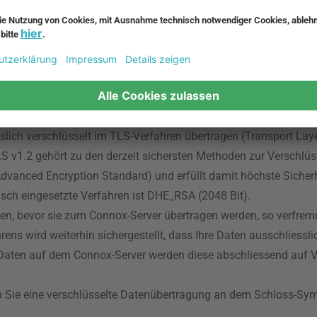
. 1 lit. f DSGVO. Die Abtretungsempfänger verarbeiten die übermi
r Sie als Kunde ändert sich dadurch in der Abwicklung Ihres V
 Ihre Kaufpreiszahlungen entgegenzunehmen
en Daten entnehmen Sie bitte den nachfolgenden Erläuterungen.
ich verschlüsselt im TLS-Verfahren übertragen (Transport Laye
S v1.2 gehört zu den derzeit sichersten Methoden zur Verschlü
vanced Encryption Standard) und erfüllt damit höchste Sicherh
ausch eingesetzte Verfahren ist DHE_RSA (2048 Bit).
 bevor sie zum Connox-Server übertragen werden, so verfremdet,
ns wird weiterhin sichergestellt, dass Ihre Daten ausschliessli
 Daten auf dem Connox-Server werden diese abschliessend auf V
n Sie eine verschlüsselte Datenübertragung an dem Schloss-Symb