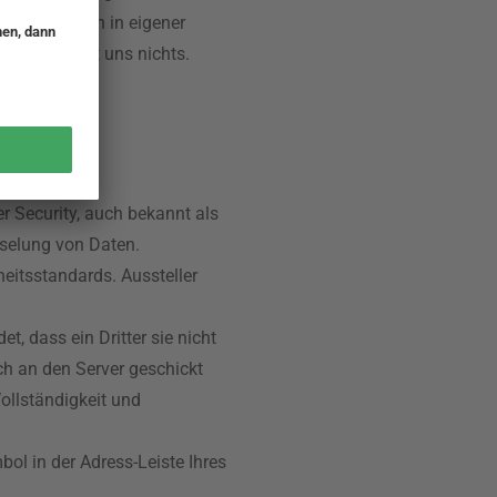
ttelten Daten in eigener
ertrages mit uns nichts.
r Security, auch bekannt als
sselung von Daten.
eitsstandards. Aussteller
 dass ein Dritter sie nicht
ch an den Server geschickt
ollständigkeit und
ol in der Adress-Leiste Ihres