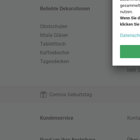
Beliebte Dekorationen
Belie
Obstschalen
Skand
Iittala Gläser
Gart
Tabletttisch
Büro
Kaffeebecher
Schla
Tagesdecken
Wand
HAY S
Connox Geburtstag
Kundenservice
Konta
Rund um Ihre Bestellung
Über 