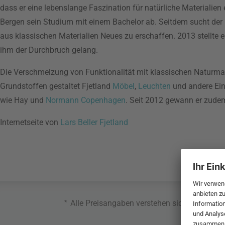
dass er eine lebenslange Faszination für natürliche Materialien
Bergen sein Studium mit einem Bachelor ab. Seitdem sucht der 
aus klassischen Materialien Neues zu erschaffen. 2013 stellte 
ihm der Durchbruch gelang.
Die Verschmelzung von Funktionalität mit klassischen Naturmate
Grundstoffen gestaltet Fjetland
Möbel
,
Leuchten
und andere Ein
wie Hay und
Normann Copenhagen
. Seit 2012 gewann er zudem
Internetseite von
Lars Beller Fjetland
*
Alle Preisangaben verstehen sich inklusive