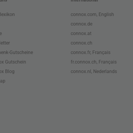
lexikon
connox.com, English
connox.de
e
connox.at
etter
connox.ch
enk-Gutscheine
connox.fr, Français
x Gutschein
fr.connox.ch, Français
ox Blog
connox.nl, Nederlands
map