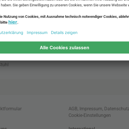
bte Möbel
Beliebte Leuchten
inavische Möbel
Pendellampe für Aussen
enmöbel
Muuto Lampen
möbel
Kabellose Tischleuchten
fsofa
Dänische Lampen
regale
LED Pendelleuchte
tuhl
ktformular
AGB
,
Impressum
,
Datenschut
Cookie-Einstellungen
uns
International