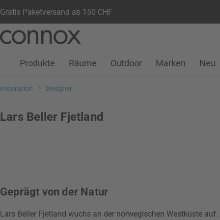
Gratis Paketversand ab 150 CHF
Kundenkonto
Wunschliste
Warenkorb
Direkt
Direkt
zum
zum
Seiteninhalt
Suchfeld
Produkte
Räume
Outdoor
Marken
Neu
springen
springen
Inspiration
Designer
Lars Beller Fjetland
Geprägt von der Natur
Lars Beller Fjetland wuchs an der norwegischen Westküste auf. 