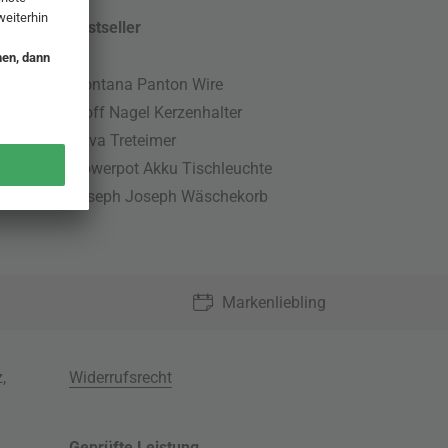
Bestseller
Montana Panton Wire
Stoff Nagel Kerzenhalter
Nova Treteimer
Flowerpot Akku Tischleuchte
Joseph Joseph Wäschekorb
Markenliebling
z
,
Widerrufsrecht
Geprüfte Leistung