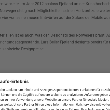
 entwickelte. Im Jahr 2012 schloss Fjetland an der Kunsthochsch
Norweger stetig nach Möglichkeiten, seinen Horizont zu erweite
er vier von seinen neuen Entwürfen auf der Salone del Mobile au
rialien ist es auch, was den Designstil des Norwegers prägt: A
richtungsgegenstände. Lars Beller Fjetland designte bereits f
 zahlreiche Designpreise.
 MwSt. und zzgl.
Versandkosten
.