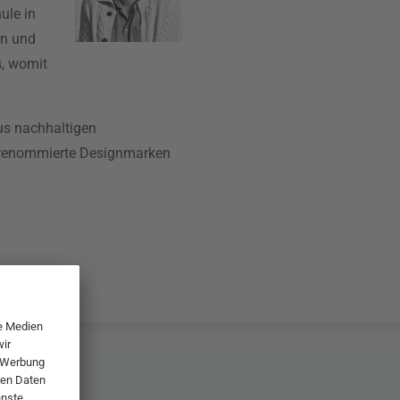
ule in
rn und
s, womit
us nachhaltigen
ür renommierte Designmarken