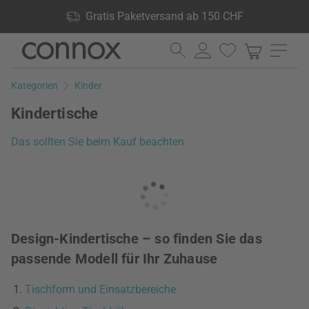
Shop Vorteile: Gratis Paketversand ab 150 CHF, 24.000
Gratis Paketversand ab 150 CHF
Produkte lagernd, 60 Tage Rückgaberecht
Direkt
Direkt
zum
zum
Seiteninhalt
Suchfeld
Kategorien
Kinder
springen
springen
Kindertische
Das sollten Sie beim Kauf beachten
Design-Kindertische – so finden Sie das
passende Modell für Ihr Zuhause
Tischform und Einsatzbereiche