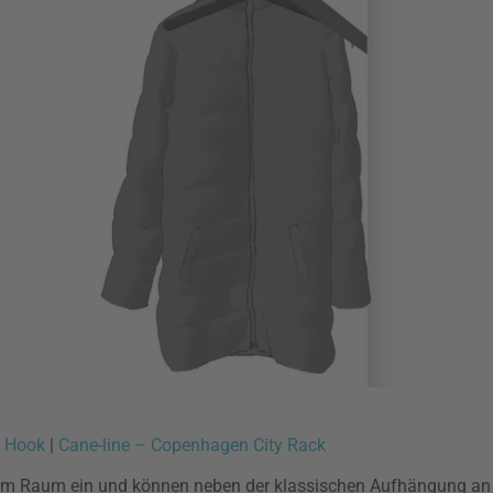
p Hook
|
Cane-line – Copenhagen City Rack
im Raum ein und können neben der klassischen Aufhängung an 