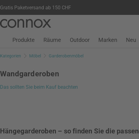
Gratis Paketversand ab 150 CHF
Kundenkonto
Wunschliste
Warenkorb
Direkt
Direkt
zum
zum
Seiteninhalt
Suchfeld
Produkte
Räume
Outdoor
Marken
Neu
springen
springen
Kategorien
Möbel
Garderobenmöbel
Wandgarderoben
Das sollten Sie beim Kauf beachten
Hängegarderoben – so finden Sie die passe