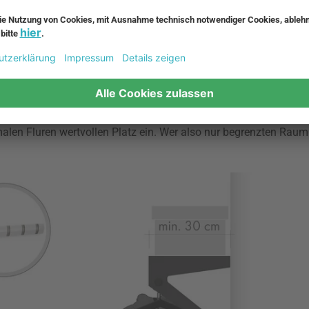
l Garderobe
| 3.
Skagerak – Cutter Minigarderobe
| 4.
We Do Wood
verhältnisse
anten erhältlich: Mit Haken zum direkten Aufhängen der Kleider
e Platz berücksichtigt werden. Zwischen 30 cm und 46 cm ragt 
en Fluren wertvollen Platz ein. Wer also nur begrenzten Raum z