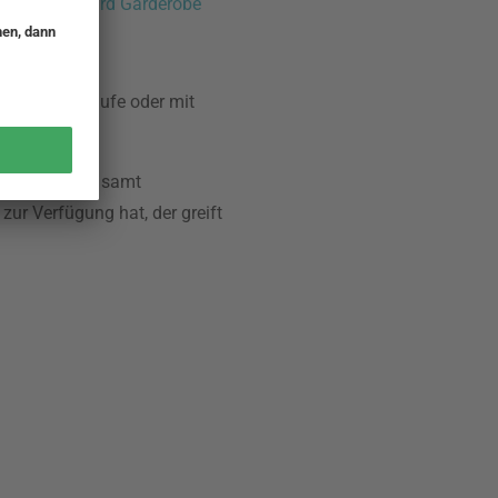
 – Scoreboard Garderobe
 an der Schlaufe oder mit
die Garderobe samt
ur Verfügung hat, der greift