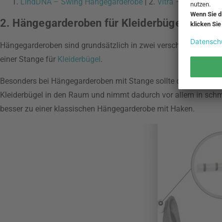
1.
LindDNA – Swing Hängegarderobe
| 2.
Vitra – Hang it al
2. Hängegarderoben für Kleiderbügel – Platz
Hängegarderoben sind grundsätzlich in zwei verschiedenen Vari
einer Stange für
Kleiderbügel
.
Besonders bei Hängegarderoben mit Stange sollte der benötigt
Kleiderbügel in den Raum und nimmt dadurch vor allem in schmal
besser zu einer klassischen Hängegarderobe mit Haken.