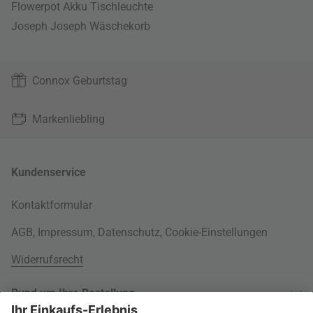
Flowerpot Akku Tischleuchte
Joseph Joseph Wäschekorb
Connox Geburtstag
Markenliebling
Kundenservice
Kontaktformular
AGB
,
Impressum
,
Datenschutz
,
Cookie-Einstellungen
Widerrufsrecht
Rund um Ihre Bestellung