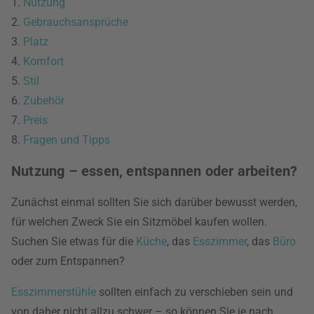
1.
Nutzung
2.
Gebrauchsansprüche
3.
Platz
4.
Komfort
5.
Stil
6.
Zubehör
7.
Preis
8.
Fragen und Tipps
Nutzung – essen, entspannen oder arbeiten?
Zunächst einmal sollten Sie sich darüber bewusst werden,
für welchen Zweck Sie ein Sitzmöbel kaufen wollen.
Suchen Sie etwas für die
Küche
, das
Esszimmer
, das
Büro
oder zum Entspannen?
Esszimmerstühle
sollten einfach zu verschieben sein und
von daher nicht allzu schwer – so können Sie je nach