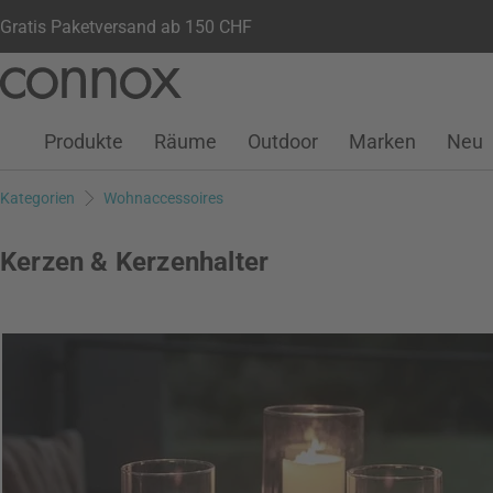
Gratis Paketversand ab 150 CHF
Kundenkonto
Wunschliste
Warenkorb
Direkt
Direkt
zum
zum
Seiteninhalt
Suchfeld
Produkte
Räume
Outdoor
Marken
Neu
springen
springen
Kategorien
Wohnaccessoires
Kerzen & Kerzenhalter