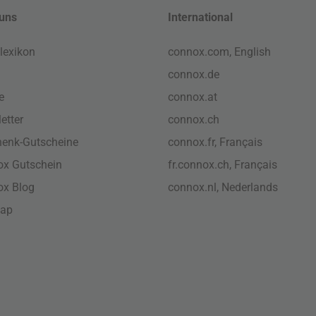
uns
International
lexikon
connox.com, English
connox.de
e
connox.at
etter
connox.ch
enk-Gutscheine
connox.fr, Français
x Gutschein
fr.connox.ch, Français
ox Blog
connox.nl, Nederlands
map