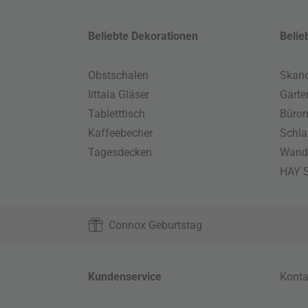
Beliebte Dekorationen
Belie
Obstschalen
Skand
Iittala Gläser
Gart
Tabletttisch
Büro
Kaffeebecher
Schla
Tagesdecken
Wand
HAY S
Connox Geburtstag
Kundenservice
Konta