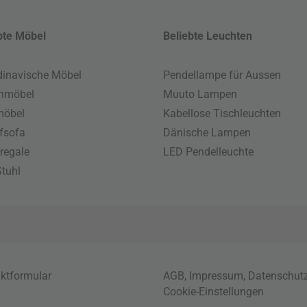
bte Möbel
Beliebte Leuchten
inavische Möbel
Pendellampe für Aussen
enmöbel
Muuto Lampen
möbel
Kabellose Tischleuchten
fsofa
Dänische Lampen
regale
LED Pendelleuchte
tuhl
ktformular
AGB
,
Impressum
,
Datenschut
Cookie-Einstellungen