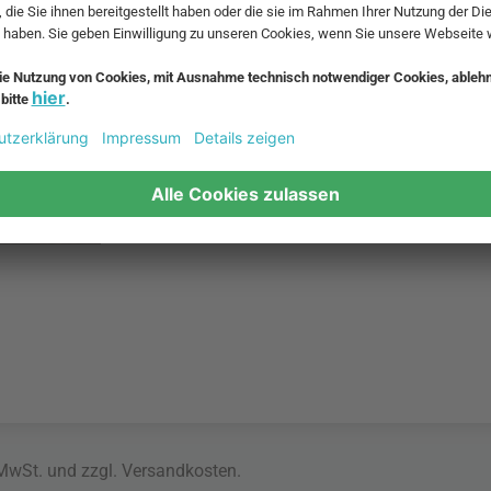
 MwSt. und zzgl.
Versandkosten
.