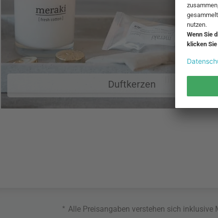
Duftkerzen
*
Alle Preisangaben verstehen sich inklusive