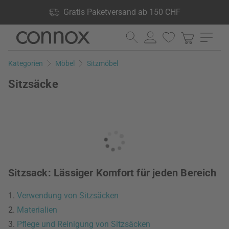
Shop Vorteile: Gratis Paketversand ab 150 CHF, 24.000
Gratis Paketversand ab 150 CHF
Produkte lagernd, 60 Tage Rückgaberecht
Direkt
Direkt
zum
zum
Seiteninhalt
Suchfeld
Kategorien
Möbel
Sitzmöbel
springen
springen
Sitzsäcke
Sitzsack: Lässiger Komfort für jeden Bereich
1.
Verwendung von Sitzsäcken
2.
Materialien
3.
Pflege und Reinigung von Sitzsäcken