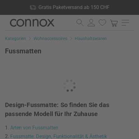
Shop Vorteile: Gratis Paketversand ab 150 CHF, 24.000
Gratis Paketversand ab 150 CHF
Produkte lagernd, 60 Tage Rückgaberecht
Direkt
Direkt
zum
zum
Seiteninhalt
Suchfeld
Kategorien
Wohnaccessoires
Haushaltswaren
springen
springen
Fussmatten
Design-Fussmatte: So finden Sie das
passende Modell für Ihr Zuhause
1.
Arten von Fussmatten
2.
Fussmatte: Design, Funktionalität & Ästhetik