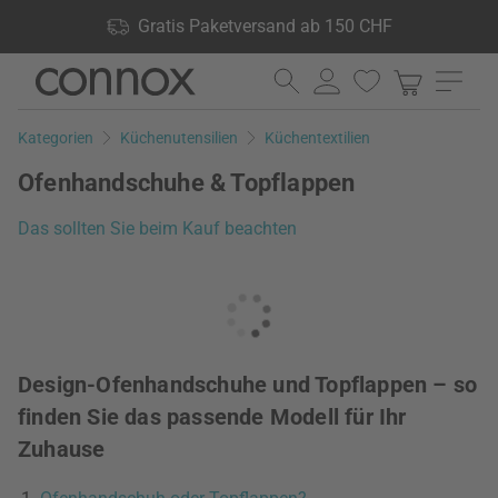
Shop Vorteile: Gratis Paketversand ab 150 CHF, 24.000
Gratis Paketversand ab 150 CHF
Produkte lagernd, 60 Tage Rückgaberecht
Direkt
Direkt
zum
zum
Seiteninhalt
Suchfeld
Kategorien
Küchenutensilien
Küchentextilien
springen
springen
Ofenhandschuhe & Topflappen
Das sollten Sie beim Kauf beachten
Design-Ofenhandschuhe und Topflappen – so
finden Sie das passende Modell für Ihr
Zuhause