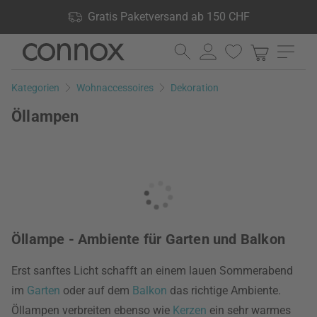
Shop Vorteile: Gratis Paketversand ab 150 CHF, 24.000
Gratis Paketversand ab 150 CHF
Produkte lagernd, 60 Tage Rückgaberecht
Direkt
Direkt
zum
zum
Seiteninhalt
Suchfeld
Kategorien
Wohnaccessoires
Dekoration
springen
springen
Öllampen
Öllampe - Ambiente für Garten und Balkon
Erst sanftes Licht schafft an einem lauen Sommerabend
im
Garten
oder auf dem
Balkon
das richtige Ambiente.
Öllampen verbreiten ebenso wie
Kerzen
ein sehr warmes