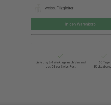
weiss, Filzgleiter
In den Warenkorb
Lieferung 2-4 Werktage nach Versand
60 Tage
aus DE per Swiss Post
Rückgaberec