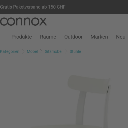
Gratis Paketversand ab 150 CHF
Kundenkonto
Wunschliste
Warenkorb
Direkt
Direkt
zum
zum
Seiteninhalt
Suchfeld
Produkte
Räume
Outdoor
Marken
Neu
springen
springen
Kategorien
Möbel
Sitzmöbel
Stühle