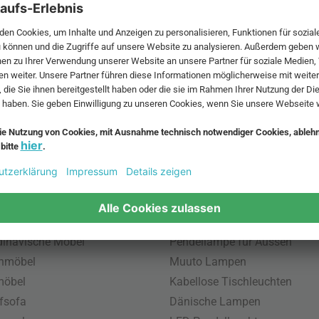
 MwSt. und zzgl.
Versandkosten
.
bte Möbel
Beliebte Leuchten
inavische Möbel
Pendellampe für Aussen
enmöbel
Muuto Lampen
möbel
Kabellose Tischleuchten
fsofa
Dänische Lampen