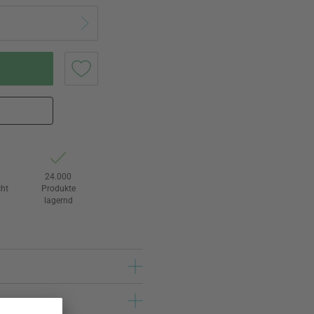
24.000
ht
Produkte
lagernd