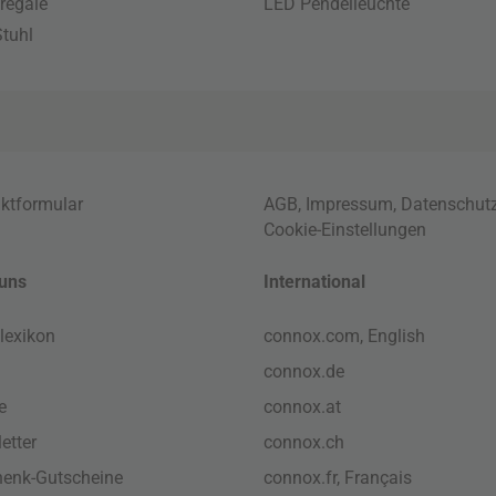
regale
LED Pendelleuchte
tuhl
ktformular
AGB
,
Impressum
,
Datenschut
Cookie-Einstellungen
uns
International
lexikon
connox.com, English
connox.de
e
connox.at
etter
connox.ch
enk-Gutscheine
connox.fr, Français