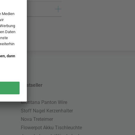
Bestseller
Montana Panton Wire
Stoff Nagel Kerzenhalter
Nova Treteimer
Flowerpot Akku Tischleuchte