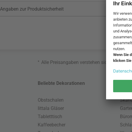
Angaben zur Produktsicherheit
*
Alle Preisangaben verstehen sich inklusive
Beliebte Dekorationen
Belie
Obstschalen
Skand
Iittala Gläser
Gart
Tabletttisch
Büro
Kaffeebecher
Schla