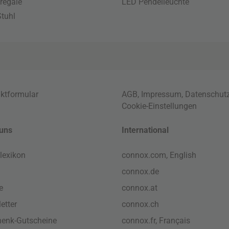
regale
LED Pendelleuchte
tuhl
ktformular
AGB
,
Impressum
,
Datenschut
Cookie-Einstellungen
uns
International
lexikon
connox.com, English
connox.de
e
connox.at
etter
connox.ch
enk-Gutscheine
connox.fr, Français