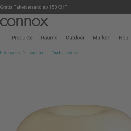
Gratis Paketversand ab 150 CHF
Kundenkonto
Wunschliste
Warenkorb
Direkt
Direkt
zum
zum
Seiteninhalt
Suchfeld
Produkte
Räume
Outdoor
Marken
Neu
springen
springen
Kategorien
Leuchten
Tischleuchten