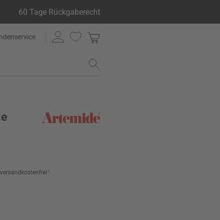
60 Tage Rückgaberecht
ndenservice
te
versandkostenfrei
*