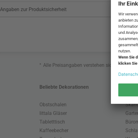
Angaben zur Produktsicherheit
*
Alle Preisangaben verstehen sich inklusive
Beliebte Dekorationen
Belie
Obstschalen
Skand
Iittala Gläser
Gart
Tabletttisch
Büro
Kaffeebecher
Schla