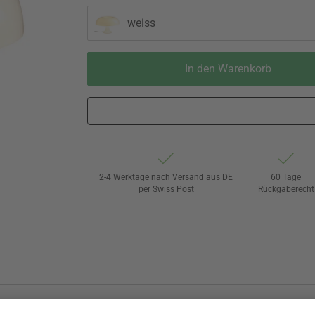
weiss
In den Warenkorb
2-4 Werktage nach Versand aus DE
60 Tage
per Swiss Post
Rückgaberecht