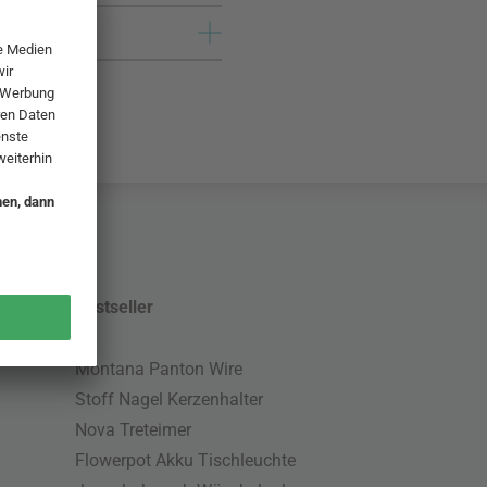
Bestseller
Montana Panton Wire
Stoff Nagel Kerzenhalter
Nova Treteimer
Flowerpot Akku Tischleuchte