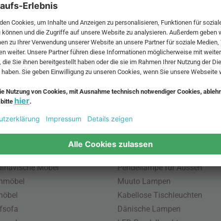
 MwSt. und zzgl.
Versandkosten
.
bte Möbel
Beliebte Leuchten
inavische Möbel
Pendellampe für Aussen
enmöbel
Muuto Lampen
möbel
Kabellose Tischleuchten
fsofa
Dänische Lampen