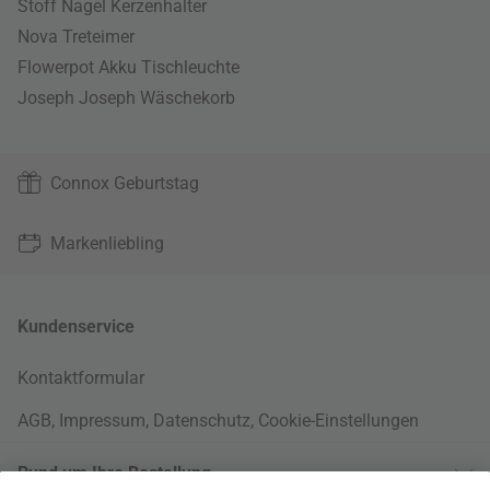
Stoff Nagel Kerzenhalter
Nova Treteimer
Flowerpot Akku Tischleuchte
Joseph Joseph Wäschekorb
Connox Geburtstag
Markenliebling
Kundenservice
Kontaktformular
AGB
,
Impressum
,
Datenschutz
,
Cookie-Einstellungen
Rund um Ihre Bestellung