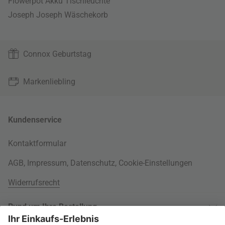
Flowerpot Akku Tischleuchte
Joseph Joseph Wäschekorb
Connox Geburtstag
Markenliebling
Kundenservice
Kontaktformular
AGB
,
Impressum
,
Datenschutz
,
Cookie-Einstellungen
Widerrufsrecht
Rund um Ihre Bestellung