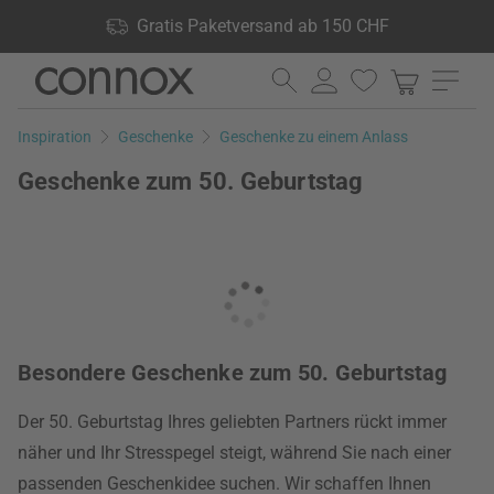
Shop Vorteile: Gratis Paketversand ab 150 CHF, 24.000
Gratis Paketversand ab 150 CHF
Produkte lagernd, 60 Tage Rückgaberecht
Direkt
Direkt
zum
zum
Seiteninhalt
Suchfeld
Inspiration
Geschenke
Geschenke zu einem Anlass
springen
springen
Geschenke zum 50. Geburtstag
Besondere Geschenke zum 50. Geburtstag
Der 50. Geburtstag Ihres geliebten Partners rückt immer
näher und Ihr Stresspegel steigt, während Sie nach einer
passenden Geschenkidee suchen. Wir schaffen Ihnen