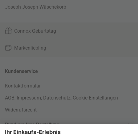
Joseph Joseph Wäschekorb
Connox Geburtstag
Markenliebling
Kundenservice
Kontaktformular
AGB
,
Impressum
,
Datenschutz
,
Cookie-Einstellungen
Widerrufsrecht
Rund um Ihre Bestellung