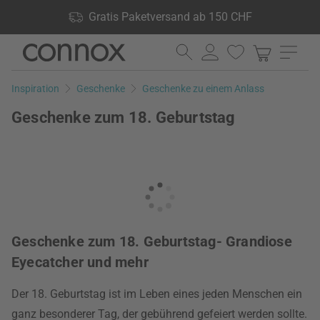
Shop Vorteile: Gratis Paketversand ab 150 CHF, 24.000
Gratis Paketversand ab 150 CHF
Produkte lagernd, 60 Tage Rückgaberecht
Direkt
Direkt
zum
zum
Seiteninhalt
Suchfeld
Inspiration
Geschenke
Geschenke zu einem Anlass
springen
springen
Geschenke zum 18. Geburtstag
Geschenke zum 18. Geburtstag- Grandiose
Eyecatcher und mehr
Der 18. Geburtstag ist im Leben eines jeden Menschen ein
ganz besonderer Tag, der gebührend gefeiert werden sollte.