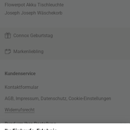
Flowerpot Akku Tischleuchte
Joseph Joseph Wäschekorb
Connox Geburtstag
Markenliebling
Kundenservice
Kontaktformular
AGB
,
Impressum
,
Datenschutz
,
Cookie-Einstellungen
Widerrufsrecht
Rund um Ihre Bestellung