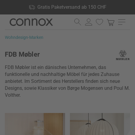
Shop Vorteile: Gratis Paketversand ab 150 CHF, 24.000
Gratis Paketversand ab 150 CHF
Produkte lagernd, 60 Tage Rückgaberecht
Direkt
Direkt
zum
zum
Seiteninhalt
Suchfeld
Wohndesign-Marken
springen
springen
FDB Møbler
FDB Møbler ist ein dänisches Unternehmen, das
funktionelle und nachhaltige Möbel für jedes Zuhause
anbietet. Im Sortiment des Herstellers finden sich neue
Designs, sowie Klassiker von Børge Mogensen und Poul M.
Volther.