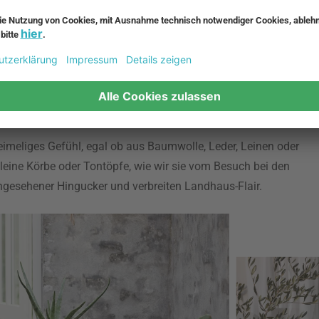
flichten und in den wenigsten Fällen besitzen wir unsere
 frische Luft tanken können. Eben aus diesen Gründen findet
nzug in die städtischen Wohnungen. Er setzt auf natürliche
r Ton. Die Wände werden mit Holzverkleidungen verziert und
ussehenden Holzdielen, die im besten Fall beim Betreten urig
eimeliges Gefühl, egal ob aus Baumwolle, Leder, Leinen oder
Kleine Körbe oder Tontöpfe, wie wir sie vom Besuch bei den
rngesehener Hingucker und verbreiten Landhaus-Flair.