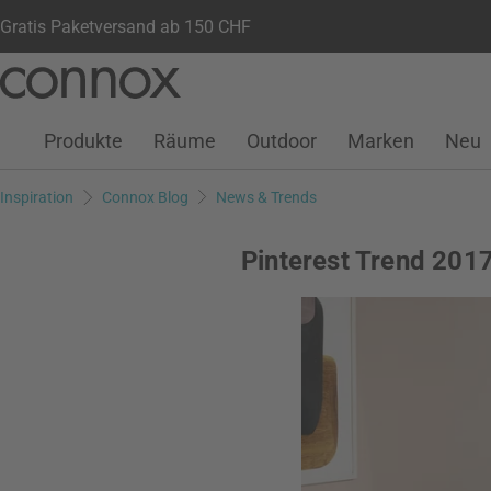
Gratis Paketversand ab 150 CHF
Kundenkonto
Wunschliste
Warenkorb
Direkt
Direkt
zum
zum
Seiteninhalt
Suchfeld
Produkte
Räume
Outdoor
Marken
Neu
springen
springen
Inspiration
Connox Blog
News & Trends
Pinterest Trend 2017