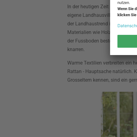
In der heutigen Zeit haben wir P
eigene Landhausvilla, in der wir
der Landhaustrend immer mehr Ei
Materialien wie Holz, Stein ode
der Fussboden besteht aus alt a
knarren.
Warme Textilien verbreiten ein h
Rattan - Hauptsache natürlich. 
Grosseltern kennen, sind ein ge