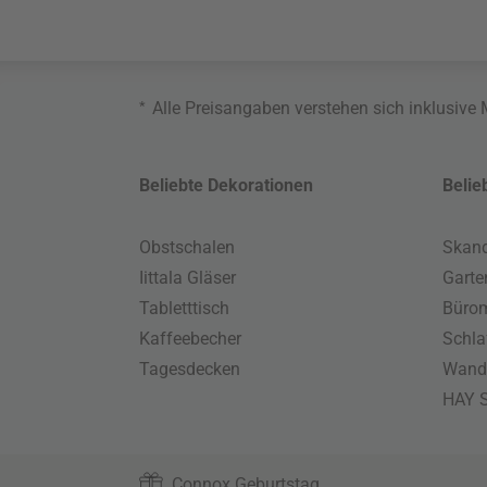
*
Alle Preisangaben verstehen sich inklusive
Beliebte Dekorationen
Belie
Obstschalen
Skand
Iittala Gläser
Gart
Tabletttisch
Büro
Kaffeebecher
Schla
Tagesdecken
Wand
HAY S
Connox Geburtstag