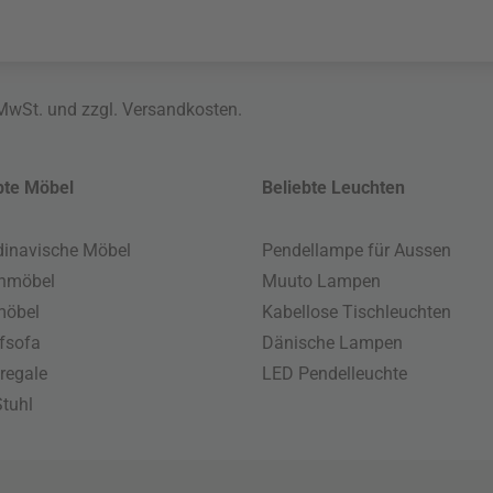
 MwSt. und zzgl.
Versandkosten
.
bte Möbel
Beliebte Leuchten
inavische Möbel
Pendellampe für Aussen
enmöbel
Muuto Lampen
möbel
Kabellose Tischleuchten
fsofa
Dänische Lampen
regale
LED Pendelleuchte
tuhl