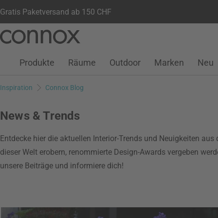
Gratis Paketversand ab 150 CHF
Kundenkonto
Wunschliste
Warenkorb
Direkt
Direkt
zum
zum
Seiteninhalt
Suchfeld
Produkte
Räume
Outdoor
Marken
Neu
springen
springen
Inspiration
Connox Blog
News & Trends
Entdecke hier die aktuellen Interior-Trends und Neuigkeiten a
dieser Welt erobern, renommierte Design-Awards vergeben werde
unsere Beiträge und informiere dich!