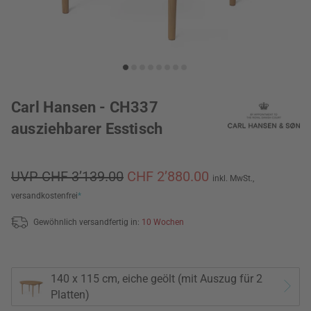
Carl Hansen - CH337
ausziehbarer Esstisch
UVP CHF 3’139.00
CHF 2’880.00
inkl. MwSt.,
versandkostenfrei
*
Gewöhnlich versandfertig in:
10 Wochen
140 x 115 cm, eiche geölt (mit Auszug für 2
Platten)