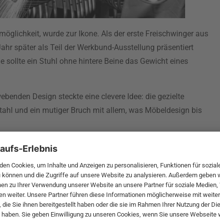
öglichkeit, wurde zur Ikone. Als der erste Freischwinger aus
ahr später als Teil der Werkbund-Ausstellung präsentiert
e sollte ein Stuhl ohne hintere Beine das Gewicht eines
benden Design steckte eine clevere Idee: die gezielte
tahl und ein mutiger Bruch mit allem, was Möbeldesign bis
enommen keine Beine, dafür ist der Rahmen vorne zu einem
nach hinten gebogen, wodurch der Stuhl einen sicheren Stand