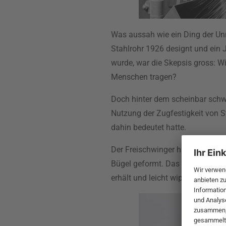
Was aussah wie ein Ding der Unm
Stahlrohr 1926 designt und ein J
wurde, war die Skepsis gross: Wi
Menschen tragen?
Doch hinter dem scheinbar schwe
Nutzung der Zugfestigkeit von S
dahin bedeutet hatte.
Der Freischwinger hat streng g
Bügel geformt. Das Gestell ist 
erhält und leicht wippt.