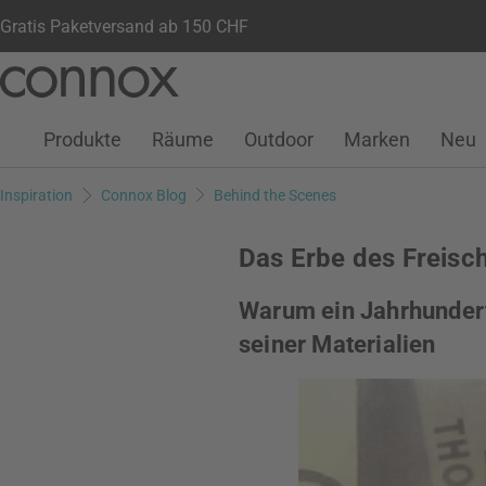
Gratis Paketversand ab 150 CHF
Kundenkonto
Wunschliste
Warenkorb
Direkt
Direkt
zum
zum
Seiteninhalt
Suchfeld
Produkte
Räume
Outdoor
Marken
Neu
springen
springen
Inspiration
Connox Blog
Behind the Scenes
Das Erbe des Freisc
Warum ein Jahrhundert
seiner Materialien