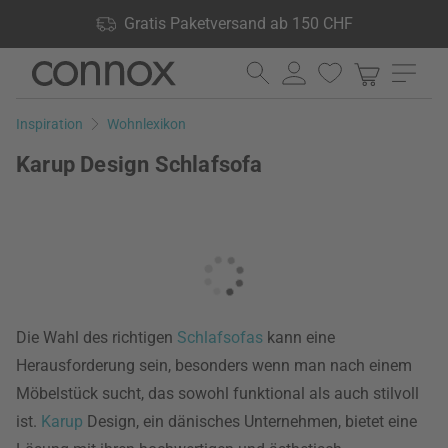
Shop Vorteile: Gratis Paketversand ab 150 CHF, 24.000
Gratis Paketversand ab 150 CHF
Produkte lagernd, 60 Tage Rückgaberecht
Direkt
Direkt
zum
zum
Seiteninhalt
Suchfeld
Inspiration
Wohnlexikon
springen
springen
Karup Design Schlafsofa
Die Wahl des richtigen
Schlafsofas
kann eine
Herausforderung sein, besonders wenn man nach einem
Möbelstück sucht, das sowohl funktional als auch stilvoll
ist.
Karup
Design, ein dänisches Unternehmen, bietet eine