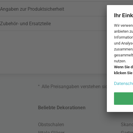
Angaben zur Produktsicherheit
Zubehör- und Ersatzteile
*
Alle Preisangaben verstehen sich inklusive
Beliebte Dekorationen
Belie
Obstschalen
Skand
Iittala Gläser
Gart