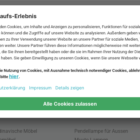
 MwSt. und zzgl.
Versandkosten
.
bte Möbel
Beliebte Leuchten
inavische Möbel
Pendellampe für Aussen
enmöbel
Muuto Lampen