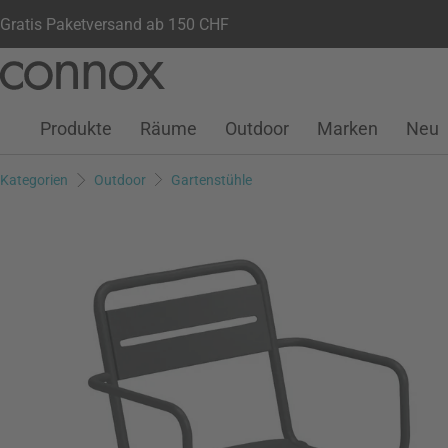
Gratis Paketversand ab 150 CHF
Kundenkonto
Wunschliste
Warenkorb
Direkt
Direkt
zum
zum
Seiteninhalt
Suchfeld
Produkte
Räume
Outdoor
Marken
Neu
springen
springen
Kategorien
Outdoor
Gartenstühle