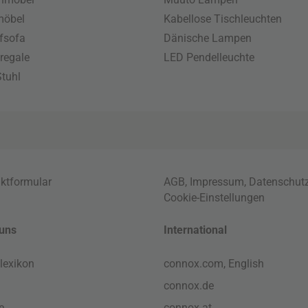
möbel
Kabellose Tischleuchten
fsofa
Dänische Lampen
regale
LED Pendelleuchte
tuhl
ktformular
AGB
,
Impressum
,
Datenschut
Cookie-Einstellungen
uns
International
lexikon
connox.com, English
connox.de
e
connox.at