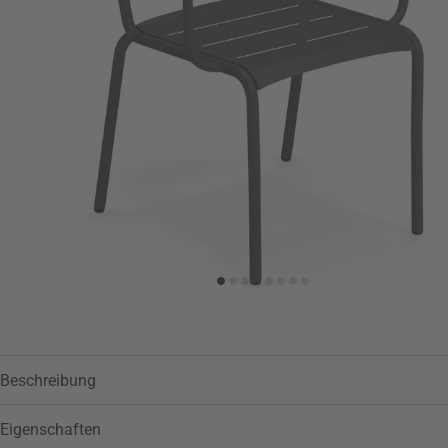
Zur Wunschliste hinzufügen
Beschreibung
Eigenschaften