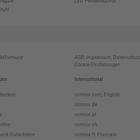
regale
LED Pendelleuchte
tuhl
ktformular
AGB
,
Impressum
,
Datenschut
Cookie-Einstellungen
uns
International
lexikon
connox.com, English
connox.de
e
connox.at
etter
connox.ch
enk-Gutscheine
connox.fr, Français