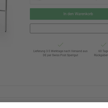
In den Warenkorb
Lieferung 3-5 Werktage nach Versand aus
60 Tag
DE per Swiss Post Sperrgut
Rückgaber