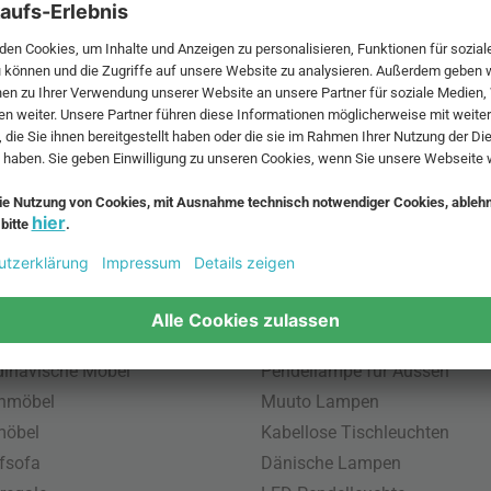
 MwSt. und zzgl.
Versandkosten
.
bte Möbel
Beliebte Leuchten
inavische Möbel
Pendellampe für Aussen
enmöbel
Muuto Lampen
möbel
Kabellose Tischleuchten
fsofa
Dänische Lampen