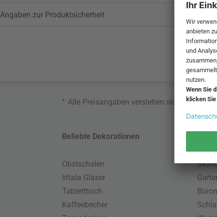
Angaben zur Produktsicherheit
*
Alle Preisangaben verstehen sich inklusive
Beliebte Dekorationen
Belie
Obstschalen
Skand
Iittala Gläser
Gart
Tabletttisch
Büro
Kaffeebecher
Schla