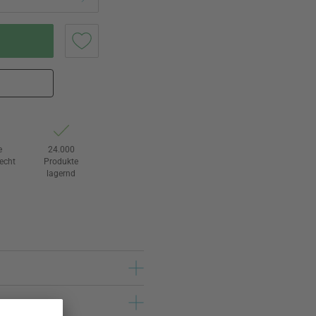
e
24.000
echt
Produkte
lagernd