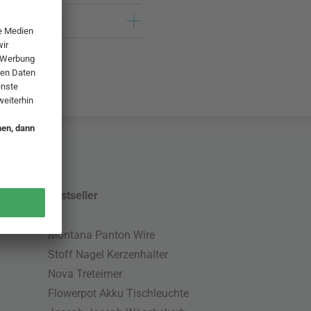
Bestseller
Montana Panton Wire
Stoff Nagel Kerzenhalter
Nova Treteimer
Flowerpot Akku Tischleuchte