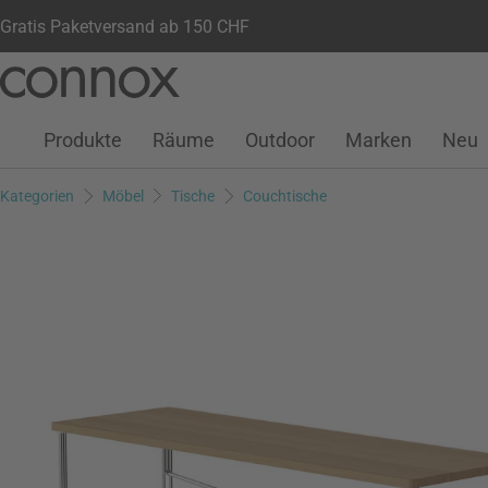
Gratis Paketversand ab 150 CHF
Kundenkonto
Wunschliste
Warenkorb
Direkt
Direkt
zum
zum
Seiteninhalt
Suchfeld
Produkte
Räume
Outdoor
Marken
Neu
springen
springen
Kategorien
Möbel
Tische
Couchtische