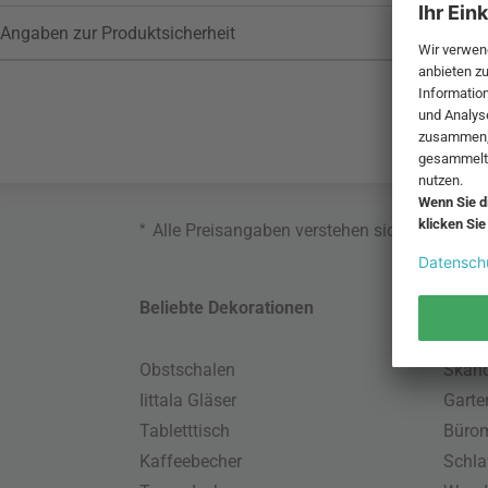
Angaben zur Produktsicherheit
*
Alle Preisangaben verstehen sich inklusive
Beliebte Dekorationen
Belie
Obstschalen
Skand
Iittala Gläser
Gart
Tabletttisch
Büro
Kaffeebecher
Schla