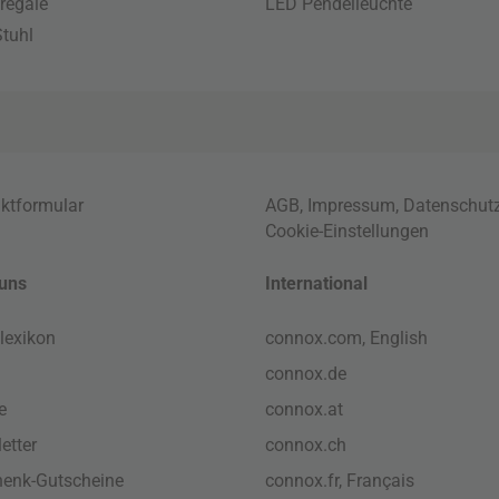
regale
LED Pendelleuchte
tuhl
ktformular
AGB
,
Impressum
,
Datenschut
Cookie-Einstellungen
uns
International
lexikon
connox.com, English
connox.de
e
connox.at
etter
connox.ch
enk-Gutscheine
connox.fr, Français