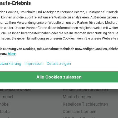
 MwSt. und zzgl.
Versandkosten
.
bte Möbel
Beliebte Leuchten
inavische Möbel
Pendellampe für Aussen
enmöbel
Muuto Lampen
möbel
Kabellose Tischleuchten
fsofa
Dänische Lampen