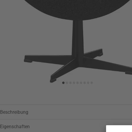
Zur Wunschliste hinzufügen
Beschreibung
Eigenschaften