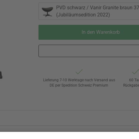
PVD schwarz / Vanir Granite braun 3
(Jubiläumsedition 2022)
In den Warenkorb
Lieferung 7-10 Werktage nach Versand aus
60 Ta
DE per Spedition Schweiz Premium
Rückgabe