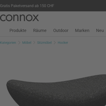
Gratis Paketversand ab 150 CHF
Kundenkonto
Wunschliste
Warenkorb
Direkt
Direkt
zum
zum
Seiteninhalt
Suchfeld
Produkte
Räume
Outdoor
Marken
Neu
springen
springen
Kategorien
Möbel
Sitzmöbel
Hocker