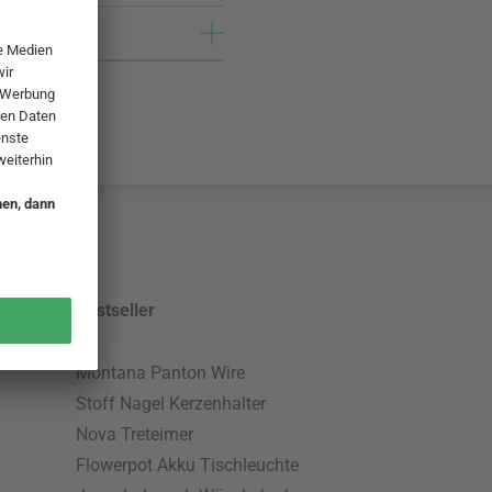
Bestseller
Montana Panton Wire
Stoff Nagel Kerzenhalter
Nova Treteimer
Flowerpot Akku Tischleuchte