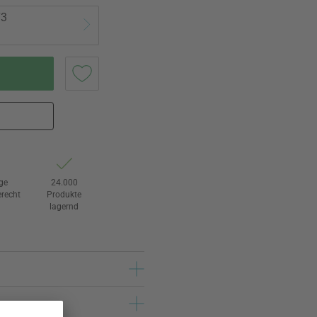
73
ge
24.000
recht
Produkte
lagernd