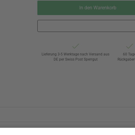
In den Warenkorb
Lieferung 3-5 Werktage nach Versand aus
60 Tag
DE per Swiss Post Sperrgut
Rückgaber