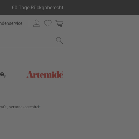
60 Tage Rückgaberecht
ndenservice
e,
MwSt.,
versandkostenfrei
*