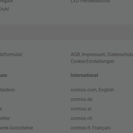
regale
LED Pendelleuchte
tuhl
ktformular
AGB
,
Impressum
,
Datenschut
Cookie-Einstellungen
uns
International
lexikon
connox.com, English
connox.de
e
connox.at
etter
connox.ch
enk-Gutscheine
connox.fr, Français