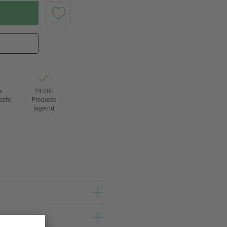
e
24.000
echt
Produkte
lagernd