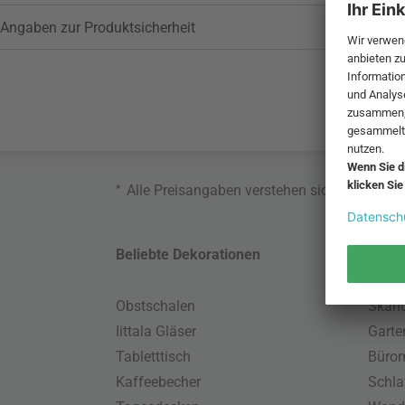
Angaben zur Produktsicherheit
*
Alle Preisangaben verstehen sich inklusive
Beliebte Dekorationen
Belie
Obstschalen
Skand
Iittala Gläser
Gart
Tabletttisch
Büro
Kaffeebecher
Schla