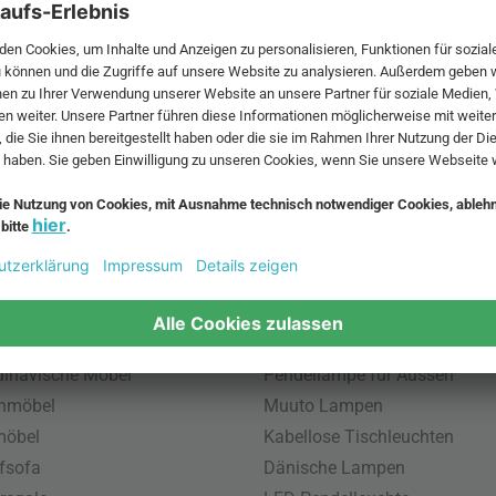
 MwSt. und zzgl.
Versandkosten
.
bte Möbel
Beliebte Leuchten
inavische Möbel
Pendellampe für Aussen
enmöbel
Muuto Lampen
möbel
Kabellose Tischleuchten
fsofa
Dänische Lampen