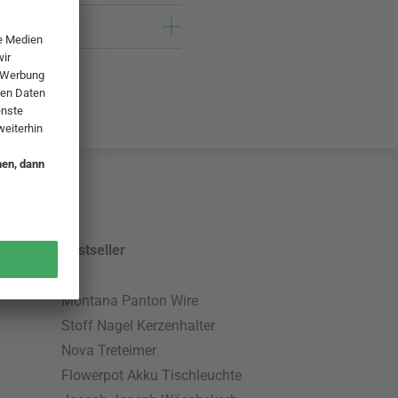
Bestseller
Montana Panton Wire
Stoff Nagel Kerzenhalter
Nova Treteimer
Flowerpot Akku Tischleuchte