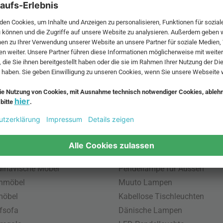
 MwSt. und zzgl.
Versandkosten
.
bte Möbel
Beliebte Leuchten
inavische Möbel
Pendellampe für Aussen
enmöbel
Muuto Lampen
möbel
Kabellose Tischleuchten
fsofa
Dänische Lampen