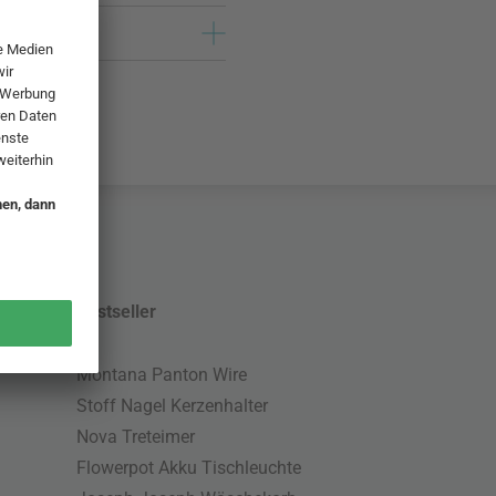
Bestseller
Montana Panton Wire
Stoff Nagel Kerzenhalter
Nova Treteimer
Flowerpot Akku Tischleuchte