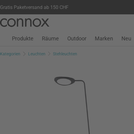
Gratis Paketversand ab 150 CHF
Kundenkonto
Wunschliste
Warenkorb
Direkt
Direkt
zum
zum
Seiteninhalt
Suchfeld
Produkte
Räume
Outdoor
Marken
Neu
springen
springen
Kategorien
Leuchten
Stehleuchten