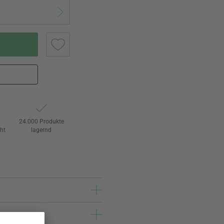
24.000 Produkte
ht
lagernd