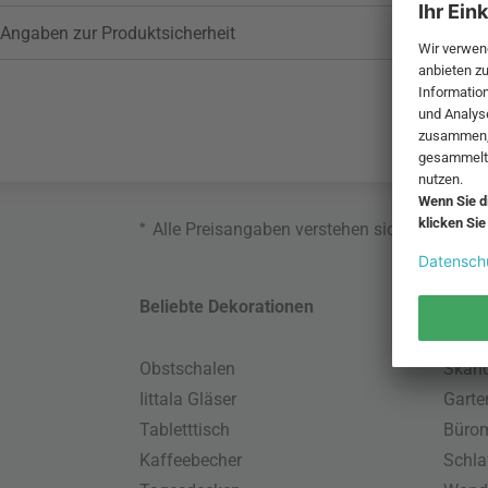
Angaben zur Produktsicherheit
*
Alle Preisangaben verstehen sich inklusive
Beliebte Dekorationen
Belie
Obstschalen
Skand
Iittala Gläser
Gart
Tabletttisch
Büro
Kaffeebecher
Schla