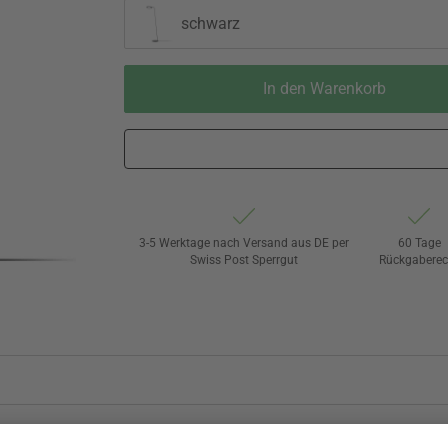
schwarz
In den Warenkorb
3-5 Werktage nach Versand aus DE per
60 Tage
Swiss Post Sperrgut
Rückgaberec