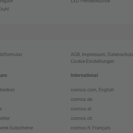
regale
LED Pendelleuchte
tuhl
ktformular
AGB
,
Impressum
,
Datenschut
Cookie-Einstellungen
uns
International
lexikon
connox.com, English
connox.de
e
connox.at
etter
connox.ch
enk-Gutscheine
connox.fr, Français