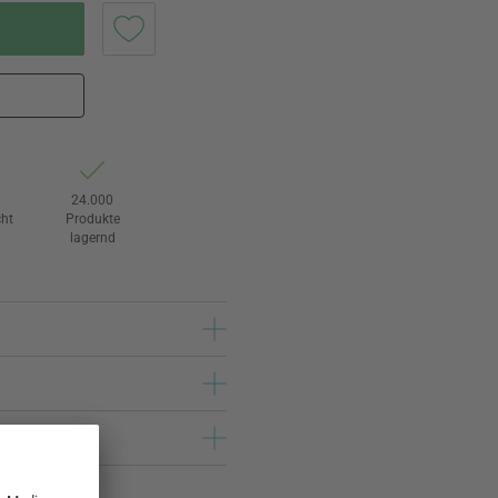
24.000
ht
Produkte
lagernd