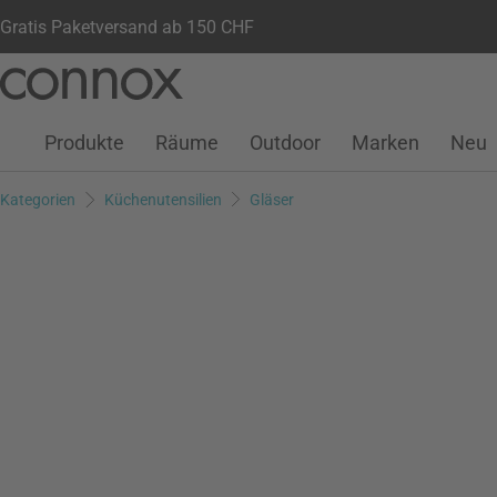
Gratis Paketversand ab 150 CHF
Kundenkonto
Wunschliste
Warenkorb
Direkt
Direkt
zum
zum
Seiteninhalt
Suchfeld
Produkte
Räume
Outdoor
Marken
Neu
springen
springen
Kategorien
Küchenutensilien
Gläser