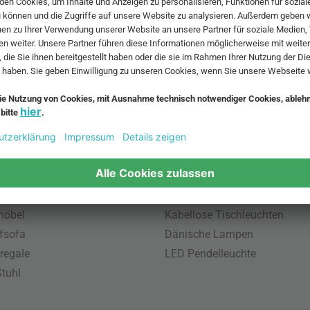
 MwSt. und zzgl.
Versandkosten
.
bte Möbel
Beliebte Leuchten
inavische Möbel
Pendellampe für Aussen
enmöbel
Muuto Lampen
möbel
Kabellose Tischleuchten
fsofa
Dänische Lampen
regale
LED Pendelleuchte
tuhl