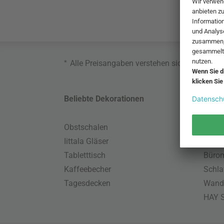
*
Alle Preisangaben verstehen sich inklusive
Beliebte Dekorationen
Belie
Obstschalen
Skand
Iittala Gläser
Gart
Tabletttisch
Büro
Kaffeebecher
Schla
Tagesdecken
Wand
HAY S