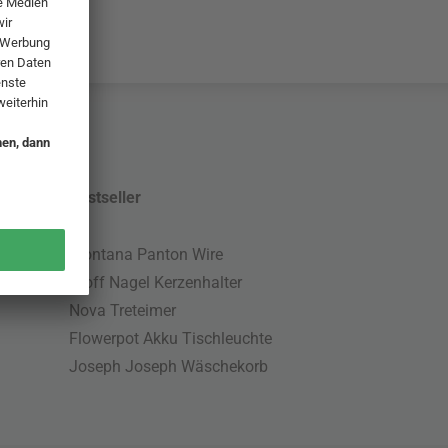
Bestseller
Montana Panton Wire
Stoff Nagel Kerzenhalter
Nova Treteimer
Flowerpot Akku Tischleuchte
Joseph Joseph Wäschekorb