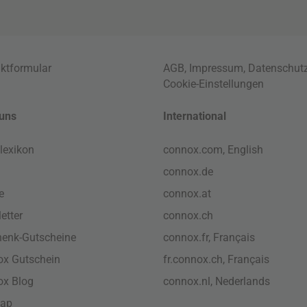
ktformular
AGB
,
Impressum
,
Datenschut
Cookie-Einstellungen
uns
International
lexikon
connox.com, English
connox.de
e
connox.at
etter
connox.ch
enk-Gutscheine
connox.fr, Français
x Gutschein
fr.connox.ch, Français
ox Blog
connox.nl, Nederlands
map