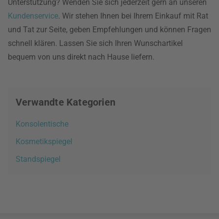
Unterstützung? Wenden Sie sich jederzeit gern an unseren
Kundenservice
. Wir stehen Ihnen bei Ihrem Einkauf mit Rat
und Tat zur Seite, geben Empfehlungen und können Fragen
schnell klären. Lassen Sie sich Ihren Wunschartikel
bequem von uns direkt nach Hause liefern.
Verwandte Kategorien
Konsolentische
Kosmetikspiegel
Standspiegel