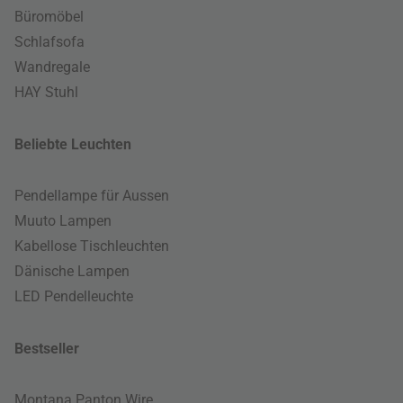
Büromöbel
Schlafsofa
Wandregale
HAY Stuhl
Beliebte Leuchten
Pendellampe für Aussen
Muuto Lampen
Kabellose Tischleuchten
Dänische Lampen
LED Pendelleuchte
Bestseller
Montana Panton Wire