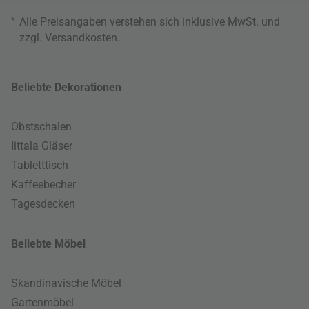
*
Alle Preisangaben verstehen sich inklusive MwSt. und
zzgl.
Versandkosten
.
Beliebte Dekorationen
Obstschalen
Iittala Gläser
Tabletttisch
Kaffeebecher
Tagesdecken
Beliebte Möbel
Skandinavische Möbel
Gartenmöbel