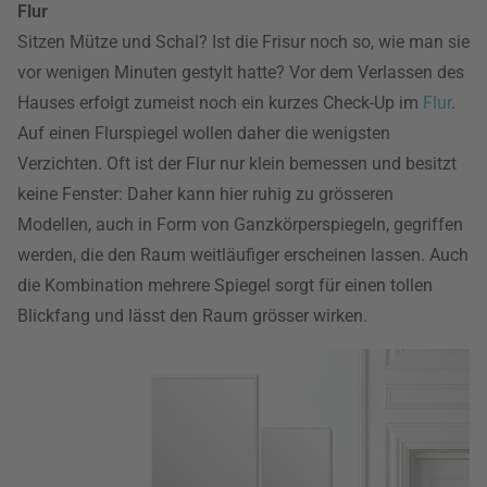
Flur
Sitzen Mütze und Schal? Ist die Frisur noch so, wie man sie
vor wenigen Minuten gestylt hatte? Vor dem Verlassen des
Hauses erfolgt zumeist noch ein kurzes Check-Up im
Flur
.
Auf einen Flurspiegel wollen daher die wenigsten
Verzichten. Oft ist der Flur nur klein bemessen und besitzt
keine Fenster: Daher kann hier ruhig zu grösseren
Modellen, auch in Form von Ganzkörperspiegeln, gegriffen
werden, die den Raum weitläufiger erscheinen lassen. Auch
die Kombination mehrere Spiegel sorgt für einen tollen
Blickfang und lässt den Raum grösser wirken.