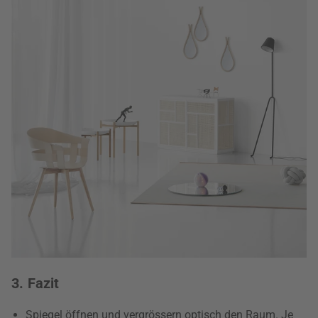
3. Fazit
Spiegel öffnen und vergrössern optisch den Raum. Je