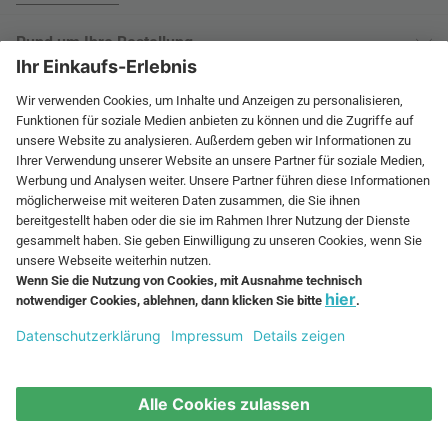
Rund um Ihre Bestellung
Versandinformationen
Über uns
Kauf auf Rechnung
Wohnlexikon
International
Weitere Zahlungsarten
Jobs
60 Tage Rückgaberecht
connox.com, English
Geprüfte Leistung
Presse
Rücksendeunterlagen
connox.de
Newsletter
Entsorgung
Vielfältige Zahlungsmöglichkeiten
connox.at
Geschenk-Gutscheine
connox.ch
Connox Gutschein
RECHNUNG
VORKASSE
KREDITKARTE
connox.fr, Français
Connox Blog
fr.connox.ch, Français
Sitemap
© Design-Spiegel online kaufen | connox.ch
connox.nl, Nederlands