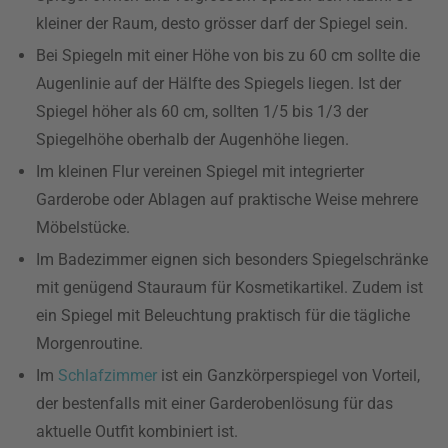
kleiner der Raum, desto grösser darf der Spiegel sein.
Bei Spiegeln mit einer Höhe von bis zu 60 cm sollte die
Augenlinie auf der Hälfte des Spiegels liegen. Ist der
Spiegel höher als 60 cm, sollten 1/5 bis 1/3 der
Spiegelhöhe oberhalb der Augenhöhe liegen.
Im kleinen Flur vereinen Spiegel mit integrierter
Garderobe oder Ablagen auf praktische Weise mehrere
Möbelstücke.
Im Badezimmer eignen sich besonders Spiegelschränke
mit genügend Stauraum für Kosmetikartikel. Zudem ist
ein Spiegel mit Beleuchtung praktisch für die tägliche
Morgenroutine.
Im
Schlafzimmer
ist ein Ganzkörperspiegel von Vorteil,
der bestenfalls mit einer Garderobenlösung für das
aktuelle Outfit kombiniert ist.