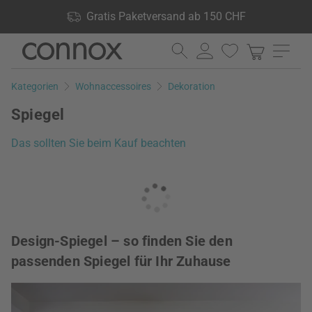
Shop Vorteile: Gratis Paketversand ab 150 CHF, 24.000
Gratis Paketversand ab 150 CHF
Produkte lagernd, 60 Tage Rückgaberecht
Direkt
Direkt
zum
zum
Seiteninhalt
Suchfeld
Kategorien
Wohnaccessoires
Dekoration
springen
springen
Spiegel
Das sollten Sie beim Kauf beachten
Design-Spiegel – so finden Sie den
passenden Spiegel für Ihr Zuhause