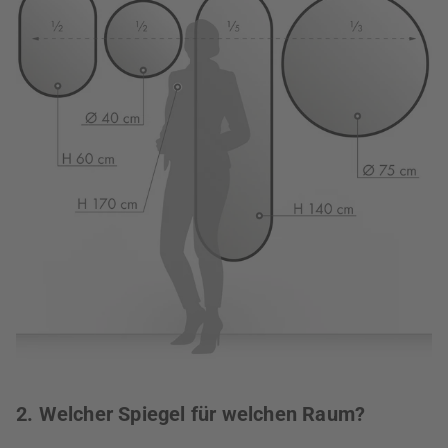
2. Welcher Spiegel für welchen Raum?