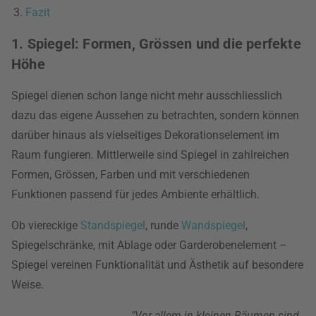
Fazit
1. Spiegel: Formen, Grössen und die perfekte
Höhe
Spiegel dienen schon lange nicht mehr ausschliesslich
dazu das eigene Aussehen zu betrachten, sondern können
darüber hinaus als vielseitiges Dekorationselement im
Raum fungieren. Mittlerweile sind Spiegel in zahlreichen
Formen, Grössen, Farben und mit verschiedenen
Funktionen passend für jedes Ambiente erhältlich.
Ob viereckige
Standspiegel
, runde
Wandspiegel
,
Spiegelschränke, mit Ablage oder Garderobenelement –
Spiegel vereinen Funktionalität und Ästhetik auf besondere
Weise.
"Vor allem in kleinen Räumen sind