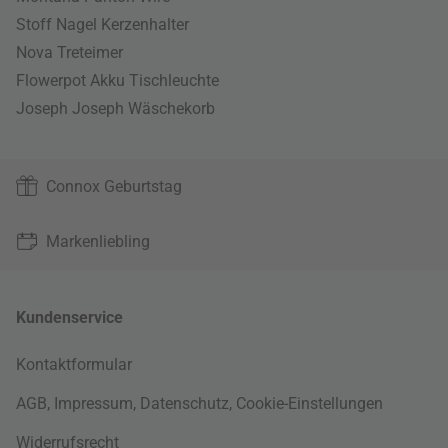
Stoff Nagel Kerzenhalter
Nova Treteimer
Flowerpot Akku Tischleuchte
Joseph Joseph Wäschekorb
Connox Geburtstag
Markenliebling
Kundenservice
Kontaktformular
AGB
,
Impressum
,
Datenschutz
,
Cookie-Einstellungen
Widerrufsrecht