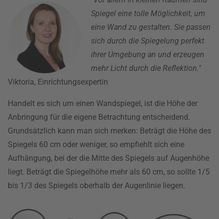
Spiegel eine tolle Möglichkeit, um
eine Wand zu gestalten. Sie passen
sich durch die Spiegelung perfekt
ihrer Umgebung an und erzeugen
mehr Licht durch die Reflektion."
Viktoria, Einrichtungsexpertin
Handelt es sich um einen Wandspiegel, ist die Höhe der
Anbringung für die eigene Betrachtung entscheidend.
Grundsätzlich kann man sich merken: Beträgt die Höhe des
Spiegels 60 cm oder weniger, so empfiehlt sich eine
Aufhängung, bei der die Mitte des Spiegels auf Augenhöhe
liegt. Beträgt die Spiegelhöhe mehr als 60 cm, so sollte 1/5
bis 1/3 des Spiegels oberhalb der Augenlinie liegen.