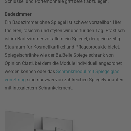
Schlüssel und Portemonnaie griffbereit abzulegen.
Badezimmer
Ein Badezimmer ohne Spiegel ist schwer vorstellbar. Hier
frisieren, rasieren und stylen wir uns für den Tag. Praktisch
ist im Badezimmer vor allem ein Spiegel, der gleichzeitig
Stauraum für Kosmetikartikel und Pflegeprodukte bietet.
Spiegelschränke wie der Ba.Belle Spiegelschrank von
Opinion Ciatti, bei dem die Module individuell angeordnet
werden können oder das
Schrankmodul mit Spiegelglas
von String
sind nur zwei von zahlreichen Spiegelvarianten
mit integriertem Schrankelement.