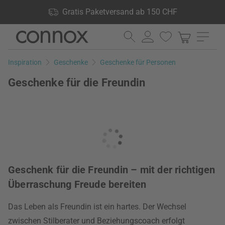
Shop Vorteile: Gratis Paketversand ab 150 CHF, 24.000
Gratis Paketversand ab 150 CHF
Produkte lagernd, 60 Tage Rückgaberecht
Direkt
Direkt
zum
zum
Seiteninhalt
Suchfeld
Inspiration
Geschenke
Geschenke für Personen
springen
springen
Geschenke für die Freundin
Geschenk für die Freundin – mit der richtigen
Überraschung Freude bereiten
Das Leben als Freundin ist ein hartes. Der Wechsel
zwischen Stilberater und Beziehungscoach erfolgt