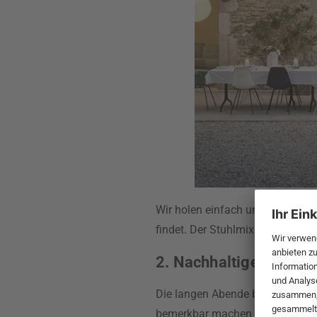
Wir holen einfach unsere Stühle
findet. Der Stuhlmix aus versch
2. Nachhaltiger Komfo
Die langen Abende beim Reden, 
bemerkbar machen – nicht mit de