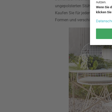
ungepolsterten Stühlen zum Sitz
Kaufen Sie für jeden Vitra-Stuhl d
Formen und verschiedenen Farben