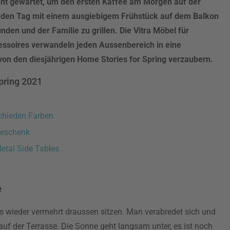
t gewartet, um den ersten Kaffee am Morgen auf der
 den Tag mit einem ausgiebigem Frühstück auf dem Balkon
nden und der Familie zu grillen. Die Vitra Möbel für
essoires verwandeln jeden Aussenbereich in eine
von den diesjährigen Home Stories for Spring verzaubern.
Spring 2021
schieden Farben
 Geschenk
etal Side Tables
e
 wieder vermehrt draussen sitzen. Man verabredet sich und
auf der Terrasse. Die Sonne geht langsam unter, es ist noch