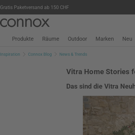
Gratis Paketversand ab 150 CHF
Kundenkonto
Wunschliste
Warenkorb
Direkt
Direkt
zum
zum
Seiteninhalt
Suchfeld
Produkte
Räume
Outdoor
Marken
Neu
springen
springen
Inspiration
Connox Blog
News & Trends
Vitra Home Stories 
Das sind die Vitra Neu